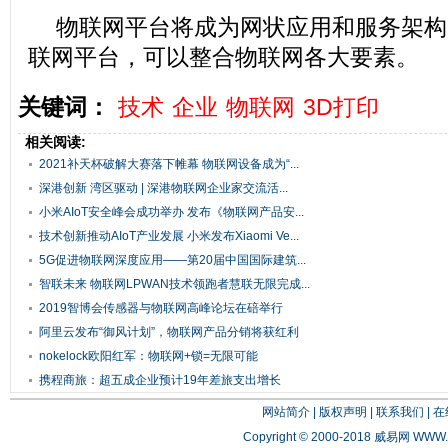
物联网平台将成为网状应用和服务架构
联网平台，可以整合物联网各大要素。
关键词：
技术
企业
物联网
3D打印
相关阅读:
2021补天杯破解大赛落下帷幕 物联网设备成为“...
深港创新 湾区驱动 | 深港物联网企业家交流活...
小米AIoT安全峰会成功举办 发布《物联网产品安...
技术创新推动AIoT产业发展 小米发布Xiaomi Ve...
5G促进物联网深度应用——第20届中国国际建筑...
智联未来 物联网LPWAN技术领跑者慧联无限完成...
2019智博会传感器与物联网高峰论坛在碚举行
阿里云发布“御风计划”，物联网产品分销将获红利
nokelock欧阳红军：物联网+锁=无限可能
携程商旅：超五成企业预计19年差旅支出增长
网站简介
|
版权声明
|
联系我们
|
在
Copyright © 2000-2018 威易网
WWW.