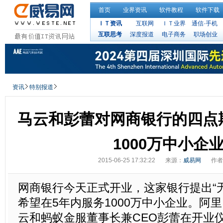
首页
业界资讯
软件教程
软件下载
ＩＴ资讯
互联网
ＩＴ业界
通信·手机
互联思考
深度报道
电子商务
职场创业
资讯
特别报道
马云和彭蕾对网商银行的四点
1000万中小企
2015-06-25 17:32:22
来源：
威易网
作者
网商银行今天正式开业，这家银行提出“
希望在5年内服务1000万中小企业。阿
云和蚂蚁金服董事长兼CEO彭蕾在开业