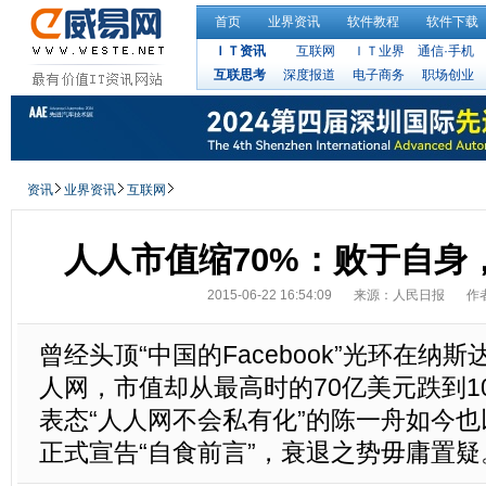
首页
业界资讯
软件教程
软件下载
ＩＴ资讯
互联网
ＩＴ业界
通信·手机
互联思考
深度报道
电子商务
职场创业
资讯
业界资讯
互联网
人人市值缩70%：败于自身
2015-06-22 16:54:09
来源：人民日报
作
曾经头顶“中国的Facebook”光环在纳
人网，市值却从最高时的70亿美元跌到1
表态“人人网不会私有化”的陈一舟如今
正式宣告“自食前言”，衰退之势毋庸置疑