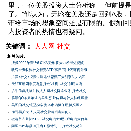
里，一位美股投资人士分析称，“但前提
了。”他认为，无论在美股还是回到A股
带给市场的想象空间还是有限的。假如回
内投资者的热情也有疑问。
关键词：
人人网
社交
相关阅读:
搜狐2023年营收6.01亿美元 将大力发展短视频...
映客全资收购社交新宠APP“积目”商业闭环再升级
推荐+社交+搜索，腾讯信息流三大引擎助力内容...
天鸽互动四季度有意打造“相机+社交”创建自有...
多牛传媒战略并购人人网社交网络业务 打造社交...
腾讯QQ布局年轻内容生态 让内容与社交彼此赋能
美图的社交转型战略 资本市场缘何用脚投票？
净亏损扩大 人人网社交梦碎后走向何方
微选首次登陆618，社交电商新玩法成电商大促亮
点
阿里巴巴与微博开启“U微计划”，打造社交×消...