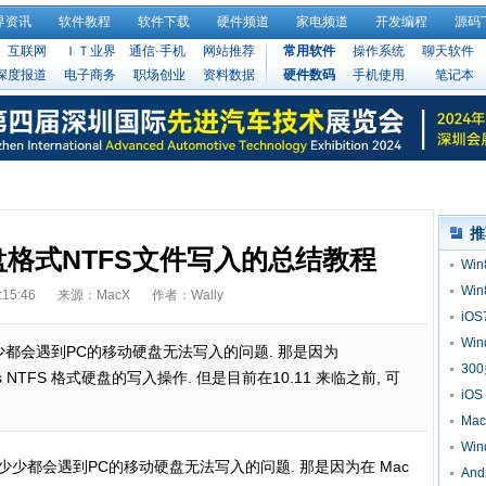
界资讯
软件教程
软件下载
硬件频道
家电频道
开发编程
源码
互联网
ＩＴ业界
通信·手机
网站推荐
常用软件
操作系统
聊天软件
深度报道
电子商务
职场创业
资料数据
硬件数码
手机使用
笔记本
推
盘格式NTFS文件写入的总结教程
Wi
Wi
:15:46
来源：MacX
作者：Wally
iO
Wi
少少都会遇到PC的移动硬盘无法写入的问题. 那是因为
30
s NTFS 格式硬盘的写入操作. 但是目前在10.11 来临之前, 可
iOS
Ma
Wi
多少少都会遇到PC的移动硬盘无法写入的问题. 那是因为在 Mac
An