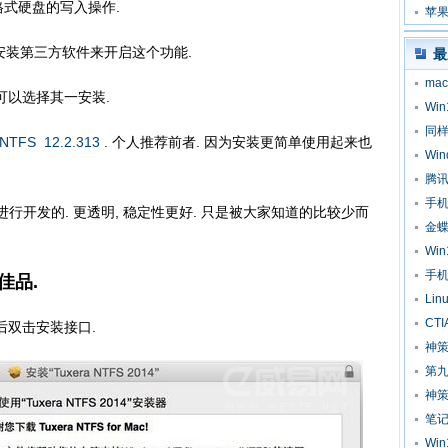
 格式硬盘的写入操作.
苹果
可以安装第三方软件来开启这个功能.
最
ma
可以选择其一安装.
Wi
同样
 NTFS 12.2.313
. 个人推荐前者. 因为安装更简单使用起来也
Wi
腾
手
码进行开发的. 更透明, 稳定性更好. 只是被大家知道的比较少而
金
Wi
手
备佳品.
Li
CT
后双击安装接口.
神
第
神策
笔记
Wi