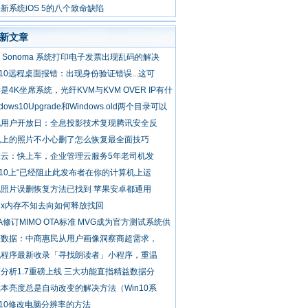
新系统iOS 5的八个致命缺陷
新文章
c Sonoma 系统打印电子发票出现乱码的解决
n10远程桌面报错：出现身份验证错误...这可
是4K坐席系统，光纤KVM与KVM OVER IP有什
ndows10Upgrade和Windows.old两个目录可以
讯用户开放日：全息投影技术复现腾讯安全反
机上的照片不小心删了怎么恢复最全面技巧
蝶云：快上车，企业管理云服务5年老司机发
n10上“已经阻止此发布者在你的计算机上运
机照片误删恢复方法已找到 苹果安卓都通用
nux内存不知去向如何释放找回
IA修订MIMO OTA标准 MVG成为官方测试系统供
策数据：中商惠民从用户画像洞察商超需求，
九程序最新收录「寻找朗读者」小程序，重温
分析1.7重磅上线 三大功能直指精益数据分
本亮度总是自动改变的解决方法（Win10系
n10修改电脑分辨率的方法