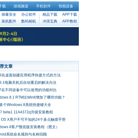
下载
游戏频道
手机软件
智能设备
病毒安全
办公软件
精品下载
APP下载
装机配件
数码相机
冲浪宝典
APP教程
荐文章
n8在桌面创建应用程序快捷方式的方法
n8.1电脑关机后自动重启的解决办法
S7在不同设备中可以使用的功能对比
ndows 8.1 RTM比Win8增加了哪些功能？
0多个Windows 8系统快捷键大全
 7 beta1 11A4372q升级安装教程
c OS X用户不可不知的24个多点触摸手势
ndows 8客户预览版安装教程（图文）
droid系统命名规则与名称回顾