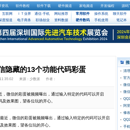
界资讯
软件教程
软件下载
硬件频道
家电频道
开发编程
源码
互联网
ＩＴ业界
通信·手机
网站推荐
常用软件
操作系统
聊天软件
深度报道
电子商务
职场创业
资料数据
硬件数码
手机使用
笔记本
推
版微信隐藏的13个功能代码彩蛋
清理
官
11:35:02
来源：少数派
作者：
微
微信
近，微信的彩蛋被频频曝出，通过输入特定的代码可以开启
QQ
码及效果图，望各位玩的开心。
阿里
修
最近，微信的彩蛋被频频曝出，通过输入特定的代码可以开启
QQ
及效果图，望各位玩的开心。
手机