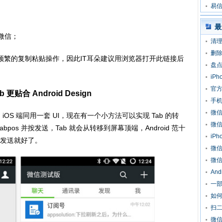
易信
最
版微信；
清理
删除
频繁的复制粘贴操作，因此IT耳朵建议用浏览器打开此链接后
盘点
iP
官
ab 更贴合 Android Design
手
微
和 iOS 端同用一套 UI，现在有一个小方法可以实现 Tab 的转
微
tabpos 并按发送，Tab 就会从转移到屏幕顶端，Android 范十
iP
发送就好了。
微信
微信
An
一部
如
扫
微