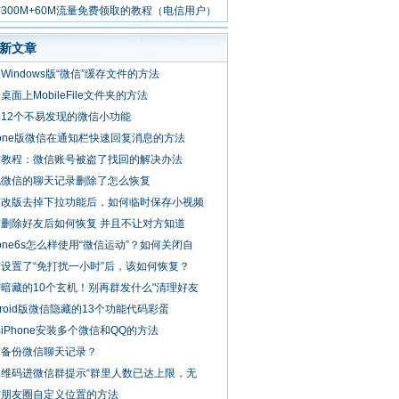
300M+60M流量免费领取的教程（电信用户）
新文章
Windows版“微信”缓存文件的方法
桌面上MobileFile文件夹的方法
12个不易发现的微信小功能
hone版微信在通知栏快速回复消息的方法
方教程：微信账号被盗了找回的解决办法
机微信的聊天记录删除了怎么恢复
信改版去掉下拉功能后，如何临时保存小视频
信删除好友后如何恢复 并且不让对方知道
hone6s怎么样使用“微信运动”？如何关闭自
设置了“免打扰一小时”后，该如何恢复？
暗藏的10个玄机！别再群发什么"清理好友
droid版微信隐藏的13个功能代码彩蛋
iPhone安装多个微信和QQ的方法
何备份微信聊天记录？
二维码进微信群提示“群里人数已达上限，无
信朋友圈自定义位置的方法