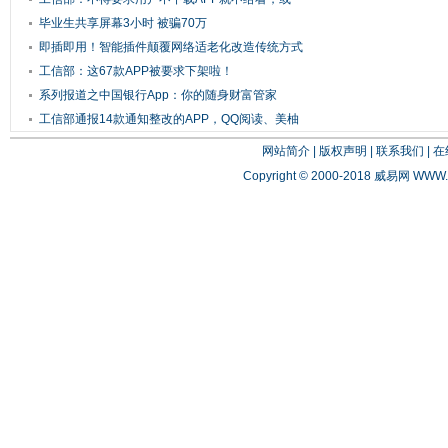
不...
毕业生共享屏幕3小时 被骗70万
即插即用！智能插件颠覆网络适老化改造传统方式
工信部：这67款APP被要求下架啦！
系列报道之中国银行App：你的随身财富管家
工信部通报14款通知整改的APP，QQ阅读、美柚
等...
网站简介
|
版权声明
|
联系我们
|
在
Copyright © 2000-2018 威易网
WWW.