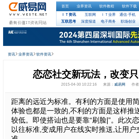
首页
业界资讯
软件教程
软件下载
ＩＴ资讯
互联网
ＩＴ业界
通信·手机
互联思考
深度报道
电子商务
职场创业
资讯
业界资讯
软件资讯
恋恋社交新玩法，改变只
2015-04-30 10:22:16
来源：
威易网
作者
距离的远近为标准。有利的方面是使用简
体验也都是一致的,不利的方面是这样推
较低。即使搭讪也是要靠“刷脸|”。此次
以往标准,变成用户在线实时推送,让用户
准。