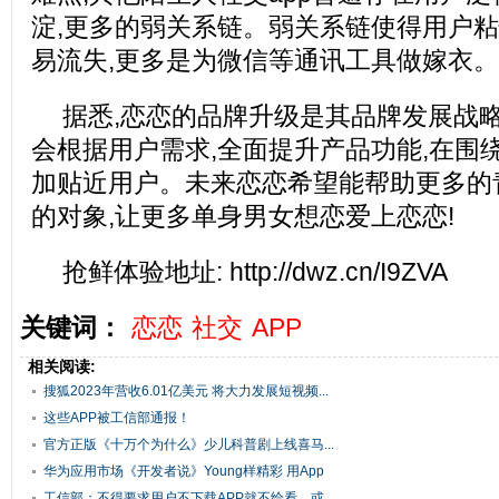
淀,更多的弱关系链。弱关系链使得用户粘
易流失,更多是为微信等通讯工具做嫁衣。
据悉,恋恋的品牌升级是其品牌发展战略
会根据用户需求,全面提升产品功能,在围
加贴近用户。未来恋恋希望能帮助更多的
的对象,让更多单身男女想恋爱上恋恋!
抢鲜体验地址: http://dwz.cn/I9ZVA
关键词：
恋恋
社交
APP
相关阅读:
搜狐2023年营收6.01亿美元 将大力发展短视频...
这些APP被工信部通报！
官方正版《十万个为什么》少儿科普剧上线喜马...
华为应用市场《开发者说》Young样精彩 用App
讲...
工信部：不得要求用户不下载APP就不给看，或