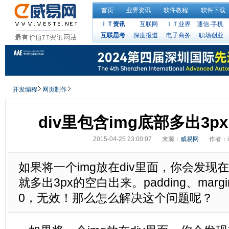
首页
业界资讯
软件教程
软件下载
ＩＴ资讯
互联网
ＩＴ业界
通信·手机
互联思考
深度报道
电子商务
职场创业
开发编程
网页制作
div里包含img底部多出3
2015-04-25 23:00:07
来源：
威易网
作者：i
如果将一个img放在div里面，你会发现在
就多出3px的空白出来。padding、margi
0，无效！那么怎么解决这个问题呢？