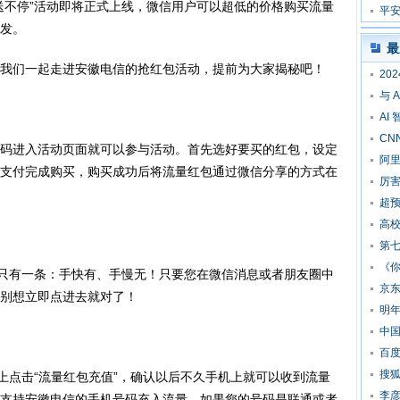
送不停”活动即将正式上线，微信用户可以超低的价格购买流量
提
平安
发。
全
最
我们一起走进安徽电信的抢红包活动，提前为大家揭秘吧！
20
与 
AI
CN
码进入活动页面就可以参与活动。首先选好要买的红包，设定
阿里
支付完成购买，购买成功后将流量红包通过微信分享的方式在
厉害
超预
高校
第
《
就只有一条：手快有、手慢无！只要您在微信消息或者朋友圈中
京东
别想立即点进去就对了！
明
中
百度
搜狐
面上点击“流量红包充值”，确认以后不久手机上就可以收到流量
李
支持安徽电信的手机号码充入流量，如果您的号码是联通或者