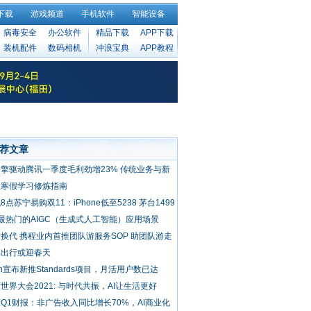
下载
游戏频道
手机软件
智能设备
病毒安全
办公软件
精品下载
APP下载
装机配件
数码相机
冲浪宝典
APP教程
荐文章
擎驱动腾讯一季度毛利劲增23% 传统业务与新
业务齐发力
生寒假学习修炼指南
8点苏宁易购双11：iPhone低至5238 茅台1499
最热门的AIGC（生成式人工智能）应用场景
换代 携程业内首推团队游服务SOP 助团队游走
正向发展
享出行或迎春天
sh宣布新推Standards项目，月活用户数已达
00万
世界大会2021: 与时代共振，AI让生活更好
Q1财报：非广告收入同比增长70%，AI商业化