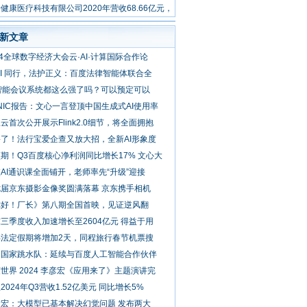
速
健康医疗科技有限公司2020年营收68.66亿元，
面推进战略升
新文章
24全球数字经济大会云·AI·计算国际合作论
AI 同行，法护正义：百度法律智能体联合全
 智能会议系统都这么强了吗？可以预定可以
NIC报告：文心一言登顶中国生成式AI使用率
云首次公开展示Flink2.0细节，将全面拥抱
了！法行宝爱企查又放大招，全新AI形象度
期！Q3百度核心净利润同比增长17% 文心大
AI通识课全面铺开，老师率先“升级”迎接
七届京东摄影金像奖圆满落幕 京东携手相机
你好！厂长》第八期全国首映，见证逆风翻
三季度收入加速增长至2604亿元 得益于用
年法定假期将增加2天，同程旅行春节机票搜
国国家跳水队：延续与百度人工智能合作伙伴
世界 2024 李彦宏《应用来了》主题演讲完
2024年Q3营收1.52亿美元 同比增长5%
彦宏：大模型已基本解决幻觉问题 发布两大