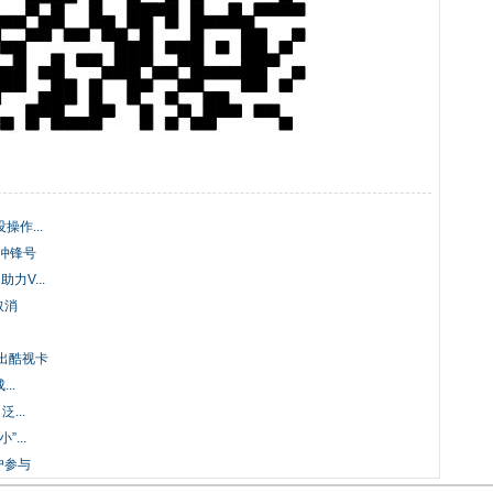
作...
冲锋号
力V...
取消
出酷视卡
..
...
...
户参与