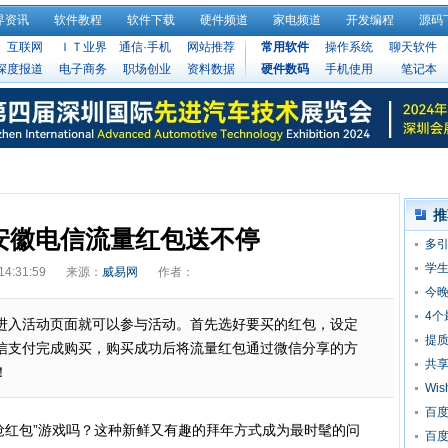
界资讯
软件教程
软件下载
硬件频道
家电频道
开发编程
源码
互联网
ＩＴ业界
通信·手机
网站推荐
常用软件
操作系统
聊天软件
深度报道
电子商务
职场创业
资料数据
硬件数码
手机使用
笔记本
推
安徽电信流量红包送不停
多引
芽
学
14:31:59
来源：
威易网
作者：
今晚
4个
进入活动页面就可以参与活动。首先选好要买的红包，设定
提质
信支付完成购买，购买成功后将流量红包通过微信分享的方
入
共
！
Wi
90
百度
抢红包”游戏吗？这种新鲜又有趣的拜年方式成为最时髦的问
百度