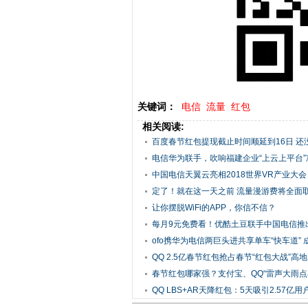
关键词：
电信
流量
红包
相关阅读:
百度春节红包提现截止时间顺延到16日 还没操
电信华为联手，吹响福建企业“上云上平台”
中国电信天翼云亮相2018世界VR产业大会 助
定了！就在这一天之前 流量漫游费将全面
让你摆脱WiFi的APP，你信不信？
每月9元免费看！优酷土豆联手中国电信推
ofo携华为电信两巨头进共享单车“快车道” 成.
QQ 2.5亿春节红包抢占春节“红包大战”高地 泛
春节红包哪家强？支付宝、QQ“雷声大雨点小”
QQ LBS+AR天降红包：5天吸引2.57亿用