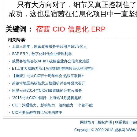
只有大方向对了，细节又真正控制住了
成功，这也是宿茜在信息化项目中一直坚
关键词：
宿茜
CIO
信息化
ERP
相关阅读:
上线三周年，国家政务服务平台用户超5.8亿人
SAP ERP，数字化时代企业管理利器
威思客智能会议AI+IoT 破解企业办公信息化难题
ET工业大脑助力浙江智能制造 带来数百亿利润空间
【重聚】北大CIO班十周年年会 热议互联网+
苏锡常地区高校智慧云校园研讨会将盛大召开
阿里云获2014年CIO们最青睐的公有云服务
“2015北大CIO中国行--上海站”4月扬帆起航
CIO：沟通能力、影响能力、组织能力 一个都不能
少
CIO不要沉醉在自己完美的梦中
网站简介
|
版权声明
|
联系我们
|
在
Copyright © 2000-2018 威易网
WWW.