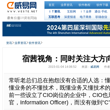
首页
业界资讯
软件教程
软件下载
ＩＴ资讯
互联网
ＩＴ业界
通信·手机
互联思考
深度报道
电子商务
职场创业
资讯
业界资讯
软件资讯
宿茜视角：同时关注大方
2015-01-04 14:06:52
来源：
威易网
作者
常听老总们总在抱怨没有合适的人选：
懂业务的不懂技术，既懂业务又懂技术
前一些设立了CIO岗位的企业中，CIO也只
官，Information Officer)，而没有做到“C