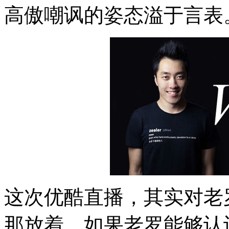
高傲嘲讽的姿态溢于言表
这次优酷直播，其实对老
那放着，如果老罗能够认