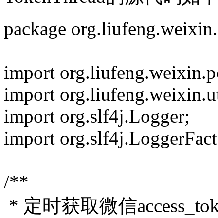
package org.liufeng.weixin
import org.liufeng.weixin.
import org.liufeng.weixin.u
import org.slf4j.Logger;
import org.slf4j.LoggerFac
/**
* 定时获取微信access_t