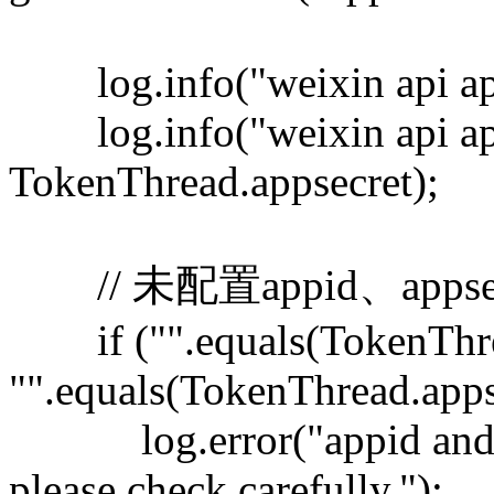
log.info("weixin api app
log.info("weixin api app
TokenThread.appsecret);
// 未配置appid、apps
if ("".equals(TokenThrea
"".equals(TokenThread.apps
log.error("appid and app
please check carefully.");