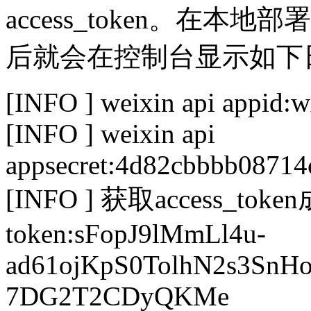
access_token。在本
后就会在控制台显示如下
[INFO ] weixin api appid
[INFO ] weixin api
appsecret:4d82cbbbb0871
[INFO ] 获取access_t
token:sFopJ9lMmLl4u-
ad61ojKpS0TolhN2s3SnH
7DG2T2CDyQKMe