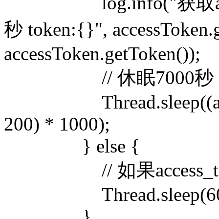
log.info("获取acc
秒 token:{}", accessToken.g
accessToken.getToken());
// 休眠7000秒
Thread.sleep((access
200) * 1000);
} else {
// 如果access_to
Thread.sleep(60 *
}