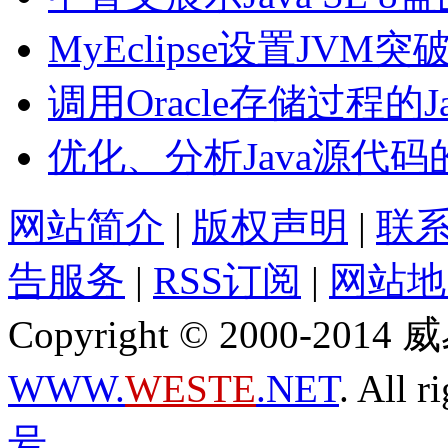
MyEclipse设置JVM
调用Oracle存储过程的J
优化、分析Java源代码
网站简介
|
版权声明
|
联
告服务
|
RSS订阅
|
网站地
Copyright © 2000-2
WWW.
WESTE
.NET
. All r
号