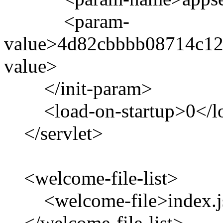
<param-
value>4d82cbbbb08714c1
value>
</init-param>
<load-on-startup>0</lo
</servlet>
<welcome-file-list>
<welcome-file>index.js
</welcome-file-list>