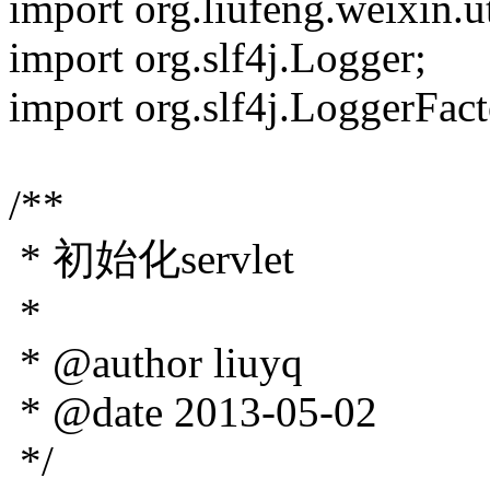
import org.liufeng.weixin.u
import org.slf4j.Logger;
import org.slf4j.LoggerFac
/**
* 初始化servlet
*
* @author liuyq
* @date 2013-05-02
*/