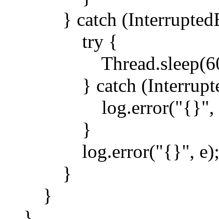
} catch (InterruptedEx
try {
Thread.sleep(60 *
} catch (InterruptedE
log.error("{}", e
}
log.error("{}", e)
}
}
}