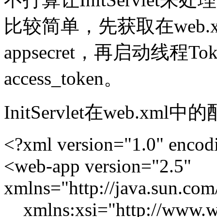
比较简单，先获取在web.x
appsecret，再启动线程To
access_token。
InitServlet在web.xm
<?xml version="1.0" enco
<web-app version="2.5"
xmlns="http://java.sun.com
xmlns:xsi="http://www.