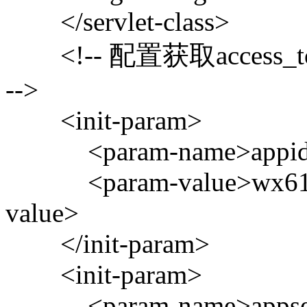
</servlet-class>
<!-- 配置获取access_to
-->
<init-param>
<param-name>appid<
<param-value>wx617a
value>
</init-param>
<init-param>
<param-name>appsecr