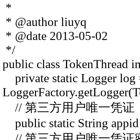
*
* @author liuyq
* @date 2013-05-02
*/
public class TokenThread 
private static Logger log
LoggerFactory.getLogger(T
// 第三方用户唯一凭证
public static String appid
// 第三方用户唯一凭证