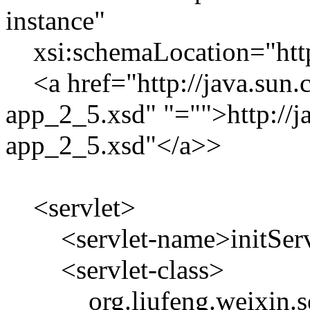
instance"
xsi:schemaLocation="http
<a href="http://java.sun.
app_2_5.xsd" "="">http://j
app_2_5.xsd"</a>>
<servlet>
<servlet-name>initServl
<servlet-class>
org.liufeng.weixin.serv