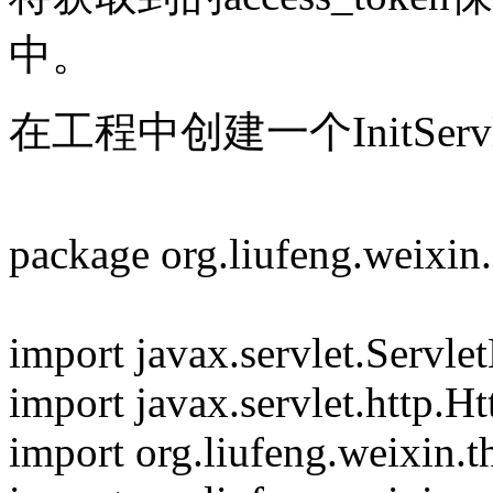
中。
在工程中创建一个InitSe
package org.liufeng.weixin.
import javax.servlet.Servle
import javax.servlet.http.H
import org.liufeng.weixin.