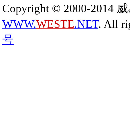
Copyright © 2000-2
WWW.
WESTE
.NET
. All r
号