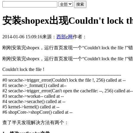
安装shopex出现Couldn't lock
2014-01-06 15:09:16
来源：
西部e网
作者：
刚刚安装完shopex，运行首页发现一个“Couldn't lock the
刚刚安装完shopex，运行首页发现一个“Couldn't lock the 
Couldn't lock the file !
--------------------------------------------------------------------------------
#0 secache->trigger_error(Couldn't lock the file !, 256) called at --
#1 secache->_format(1) called at--
#2 secache->trigger_error(Can't open the cachefile: --, 256) called at--
#3 secache->workat-- called at --
#4 secache->secache() called at --
#5 kernel->kernel() called at --
#6 shopCore->shopCore() called at --
查了半天发现解决方法有两个：