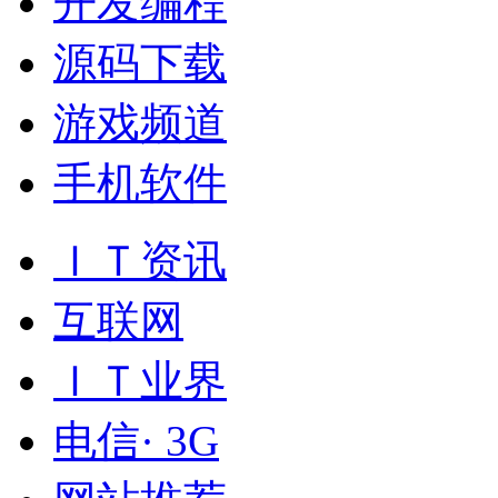
开发编程
源码下载
游戏频道
手机软件
ＩＴ资讯
互联网
ＩＴ业界
电信· 3G