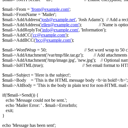
$mail->From =
'from@example.com'
;
$mail->FromName = 'Mailer';
$mail->AddAddress(
'josh@example.net'
, 'Josh Adams'); // Add a rec
$mail->AddAddress(
'ellen@example.com'
); // Name is option
$mail->AddReplyTo(
'info@example.com'
, 'Information');
$mail->AddCC(
'cc@example.com'
);
$mail->AddBCC(
'bcc@example.com'
);
$mail->WordWrap = 50; // Set word wrap to 50 cha
$mail->AddAttachment('/var/tmp/file.tar.gz'); // Add attachments
$mail->AddAttachment('/tmp/image.jpg', 'new.jpg'); // Optional na
$mail->IsHTML(true); // Set email format to H
$mail->Subject = 'Here is the subject';
$mail->Body = 'This is the HTML message body <b>in bold!</b>';
$mail->AltBody = 'This is the body in plain text for non-HTML mail c
if(!$mail->Send()) {
echo 'Message could not be sent.';
echo 'Mailer Error: ' . $mail->ErrorInfo;
exit;
}
echo 'Message has been sent';