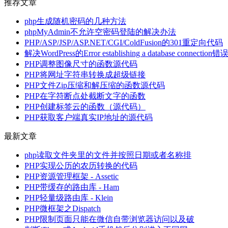
推荐文章
php生成随机密码的几种方法
phpMyAdmin不允许空密码登陆的解决办法
PHP/ASP/JSP/ASP.NET/CGI/ColdFusion的301重定向代码
解决WordPress的Error establishing a database connection错
PHP调整图像尺寸的函数源代码
PHP将网址字符串转换成超级链接
PHP文件Zip压缩和解压缩的函数源代码
PHP在字符断点处截断文字的函数
PHP创建标签云的函数（源代码）
PHP获取客户端真实IP地址的源代码
最新文章
php读取文件夹里的文件并按照日期或者名称排
PHP实现公历的农历转换的代码
PHP资源管理框架 - Assetic
PHP带缓存的路由库 - Ham
PHP轻量级路由库 - Klein
PHP微框架之Dispatch
PHP限制页面只能在微信自带浏览器访问以及破