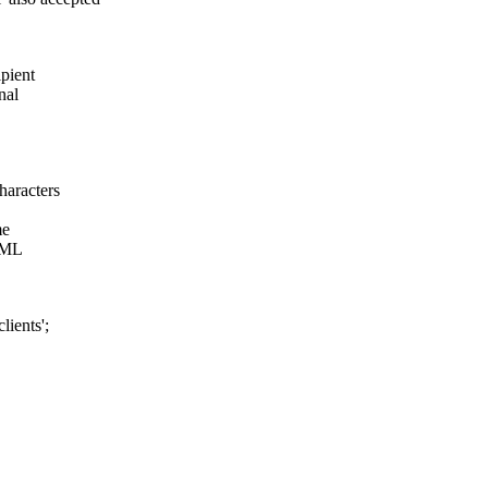
ipient
al
racters
me
TML
lients';