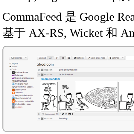
CommaFeed 是 Google 
基于 AX-RS, Wicket 和 A