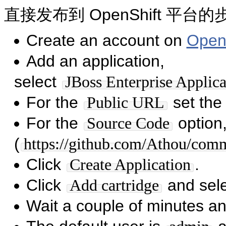
直接发布到 OpenShift 平台
Create an account on
Open
Add an application,
select
JBoss Enterprise Applica
For the
set the
Public URL
For the
option,
Source Code
(
https://github.com/Athou/comm
Click
.
Create Application
Click
and sel
Add cartridge
Wait a couple of minutes an