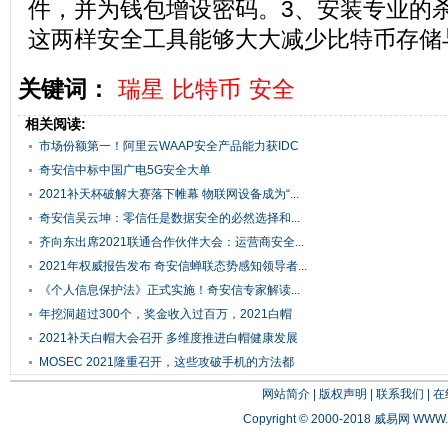
件，并为钱包增设密码。3、安装专业的
这两样安全工具能够大大减少比特币存储
关键词：
瑞星
比特币
安全
相关阅读:
市场份额第一！阿里云WAAP安全产品能力获IDC
评...
奇安信中标中国广电5G安全大单
2021补天杯破解大赛落下帷幕 物联网设备成为“...
奇安信吴云坤：零信任是数据安全的必然选择和...
齐向东出席2021联通合作伙伴大会：运营商安全...
2021年权威报告发布 奇安信蝉联态势感知领导者...
《个人信息保护法》正式实施！奇安信专家解读...
年挖洞超过300个，奖金收入过百万，2021白帽
人...
2021补天白帽大会召开 多维度推进白帽健康发展
MOSEC 2021隆重召开，这些攻破手机的方法都
该...
网站简介
|
版权声明
|
联系我们
|
在
Copyright © 2000-2018 威易网
WWW.