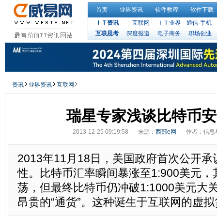
首页
业界资讯
软件教程
软件下载
ＩＴ资讯
互联网
ＩＴ业界
通信·手机
互联思考
深度报道
电子商务
职场创业
资讯
业界资讯
互联网
瑞星专家浅谈比特币安
2013-12-25 09:19:58
来源：
西部e网
作者：信息
2013年11月18日，美国政府首次公开
性。比特币汇率瞬间暴涨至1:900美元
荡，但最终比特币仍冲破1:1000美元
昂贵的“通货”。这种诞生于互联网的虚