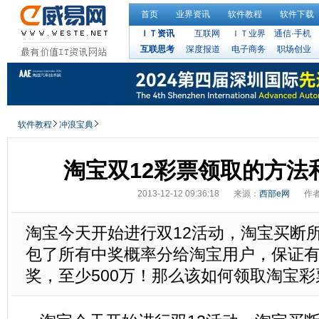
首页
业界资讯
软件教程
软件下载
ＩＴ资讯
互联网
ＩＴ业界
通信·手机
互联思考
深度报道
电子商务
职场创业
软件教程
冲浪宝典
淘宝双12彩票领取的方法
2013-12-12 09:36:18
来源：
西部e网
作
淘宝今天开始进行双12活动，淘宝买断
包了所有中奖概率分给淘宝用户，保证
奖，至少500万！那么该如何领取淘宝彩