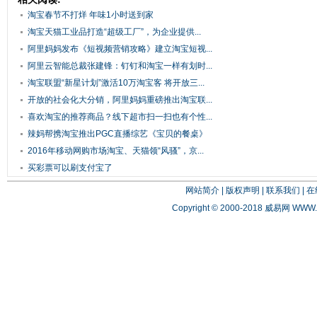
淘宝春节不打烊 年味1小时送到家
淘宝天猫工业品打造“超级工厂”，为企业提供...
阿里妈妈发布《短视频营销攻略》建立淘宝短视...
阿里云智能总裁张建锋：钉钉和淘宝一样有划时...
淘宝联盟“新星计划”激活10万淘宝客 将开放三...
开放的社会化大分销，阿里妈妈重磅推出淘宝联...
喜欢淘宝的推荐商品？线下超市扫一扫也有个性...
辣妈帮携淘宝推出PGC直播综艺《宝贝的餐桌》
2016年移动网购市场淘宝、天猫领“风骚”，京...
买彩票可以刷支付宝了
网站简介
|
版权声明
|
联系我们
|
在
Copyright © 2000-2018 威易网
WWW.