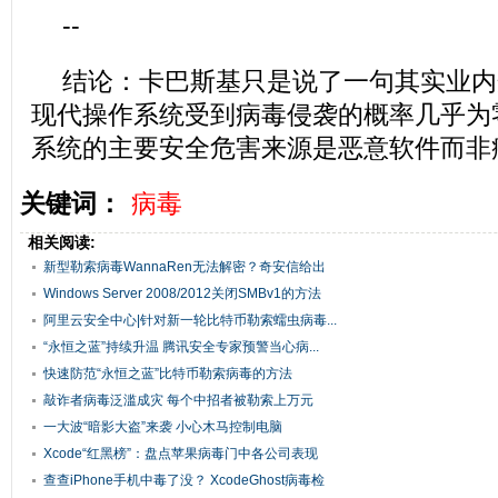
--
结论：卡巴斯基只是说了一句其实业内
现代操作系统受到病毒侵袭的概率几乎为
系统的主要安全危害来源是恶意软件而非
关键词：
病毒
相关阅读:
新型勒索病毒WannaRen无法解密？奇安信给出
六...
Windows Server 2008/2012关闭SMBv1的方法
阿里云安全中心|针对新一轮比特币勒索蠕虫病毒...
“永恒之蓝”持续升温 腾讯安全专家预警当心病...
快速防范“永恒之蓝”比特币勒索病毒的方法
敲诈者病毒泛滥成灾 每个中招者被勒索上万元
一大波“暗影大盗”来袭 小心木马控制电脑
Xcode“红黑榜”：盘点苹果病毒门中各公司表现
查查iPhone手机中毒了没？ XcodeGhost病毒检