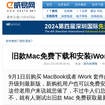
首页
业界资讯
软件教程
软件下载
ＩＴ资讯
互联网
ＩＴ业界
通信·手机
互联思考
深度报道
电子商务
职场创业
软件教程
操作系统
旧款Mac免费下载和安装iWo
2013-10-28 08:39:41
来源：
望月的博客
作
9月1日后购买 MacBook或者 iWork
升级到最新版，新购机用户也可以免费
这些老用户来说就悲催了，不过牛人们
不，就有人测试出旧款 Mac 免费获取最新