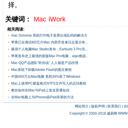
择。
关键词：
Mac
iWork
相关阅读:
mac Sonoma 系统打印电子发票出现乱码的解决方
案
苹果已在测试M2芯片Mac 内部开发者日志显示有...
最强个人电脑Mac Studio发布，Earbuds 3 Pro充...
苹果发布史上最强的新版Mac Pro电脑，aigo推战...
Mac QQ产品团队“听你说” 人人都是产品经理
Mac系统下卸载Adobe Flash的图文教程
中国400万台Mac电脑 竟然34%装了Windows
Mac上使用PC硬盘格式NTFS文件写入的总结教程
教你如何在Mac与iPad上发送普通短信
在Mac电脑上为iPhone或iPad录屏的方法
网站简介
|
版权声明
|
联系我们
|
在
Copyright © 2000-2018 威易网
WWW.