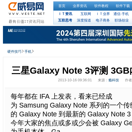
首页
业界资讯
软件教程
软件下载
ＩＴ资讯
互联网
ＩＴ业界
通信·手机
互联思考
深度报道
电子商务
职场创业
硬件技巧
手机
三星Galaxy Note 3评测 3
2013-10-16 09:36:01
来源：
瘾科技
作者
每年都在 IFA 上发表，看来已经成
为 Samsung Galaxy Note 系列的
的 Galaxy Note 到最新的 Galaxy No
今年大家的焦点或多或少会被 Galaxy G
为手机本体，Ga