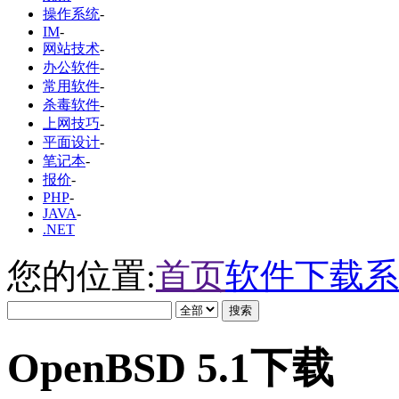
操作系统
-
IM
-
网站技术
-
办公软件
-
常用软件
-
杀毒软件
-
上网技巧
-
平面设计
-
笔记本
-
报价
-
PHP
-
JAVA
-
.NET
您的位置:
首页
软件下载
系
OpenBSD 5.1下载