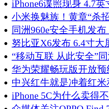
iPhone6谍照现身 4
小米换魅族！黄章“杀
同洲960e安全手机发布
努比亚X6发布 6.4寸大
“移动互联 从此安全”同
华为荣耀畅玩版开放预约
中兴红牛就是冲着红米
iPhone 5C为什么
众媒体关注OPPO Fin