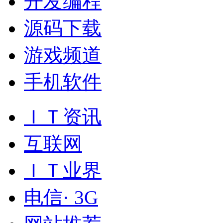
开发编程
源码下载
游戏频道
手机软件
ＩＴ资讯
互联网
ＩＴ业界
电信· 3G