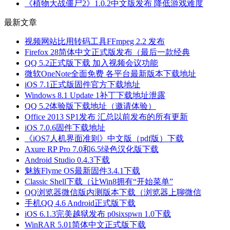
《植物大战僵尸2》1.0.2中文版发布 降低游戏难度
最新文章
视频网站比用转码工具FFmpeg 2.2 发布
Firefox 28简体中文正式版发布（最后一款经典
QQ 5.2正式版下载 加入视频会议功能
微软OneNote全面免费 各平台最新版本下载地址
iOS 7.1正式版固件官方下载地址
Windows 8.1 Update 1补丁下载地址泄露
QQ 5.2体验版下载地址（邀请体验）
Office 2013 SP1发布 汇总以前发布的所有更新
iOS 7.0.6固件下载地址
《iOS7人机界面准则》中文版（pdf版）下载
Axure RP Pro 7.0和6.5绿色汉化版下载
Android Studio 0.4.3下载
魅族Flyme OS最新固件3.4.1下载
Classic Shell下载（让Win8拥有“开始菜单”
QQ浏览器微信版内测版本下载（浏览器上聊微信
手机QQ 4.6 Android正式版下载
iOS 6.1.3完美越狱发布 p0sixspwn 1.0下载
WinRAR 5.01简体中文正式版下载