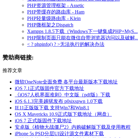
PHP资源管理框架 - Assetic
PHP带缓存的路由库 - Ham
PHP轻量级路由库 - Klein
PHP微框架之Dispatch
Xampps 1.8.5下载（Windows下一键集成PHP+MyS...
PHP限制页面只能在微信自带浏览器访问以及破解..
< ? phpinfo() ? >无法执行的解决办法
赞助商链接:
推荐文章
微软OneNote全面免费 各平台最新版本下载地址
iOS 7.1正式版固件官方下载地址
《iOS7人机界面准则》中文版（pdf版）下载
iOS 6.1.3完美越狱发布 p0sixspwn 1.0下载
IE11正版版下载 支持Win7和Win8.1
OS X Mavericks 10.9正式版下载地址（网盘）
iOS 7 正式版固件下载地址
安卓版《植物大战僵尸2》内购破解版下载及使用教程
iPhone 5s PSD分层UI设计源文件素材下载