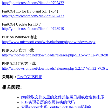
http://go.microsoft.com/?linkid=9707432
FastCGI 1.5 for IIS 6 and 5.1（x64）
http://go.microsoft.com/?linkid=9707433
FastCGI Update for IIS 7
http://go.microsoft.com/?linkid=9723919
PHP on Windows地址
http://www.microsoft.com/web/platform/phponwindows.aspx
PHP 5.3.5 官方下载
http://windows.php.net/downloads/releases/php-5.3.5-Win32-VC9-x8
PHP 5.2.17 官方下载
http://windows.php.net/downloads/releases/php-5.2.17-Win32-VC6-x
关键词：
FastCGI
IIS
PHP
相关阅读:
php读取文件夹里的文件并按照日期或者名称排序
PHP实现公历的农历转换的代码
安装shopex出现Couldn't lock the file错误的...