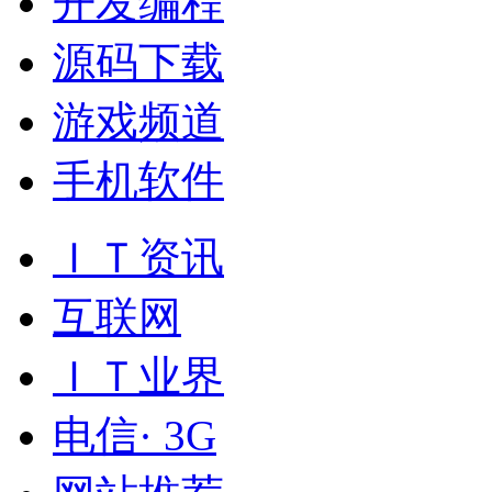
开发编程
源码下载
游戏频道
手机软件
ＩＴ资讯
互联网
ＩＴ业界
电信· 3G