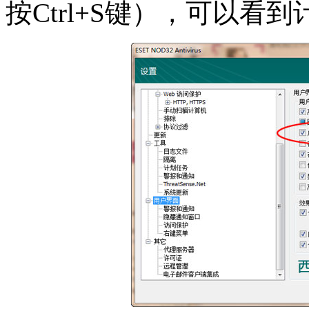
按Ctrl+S键），可以看