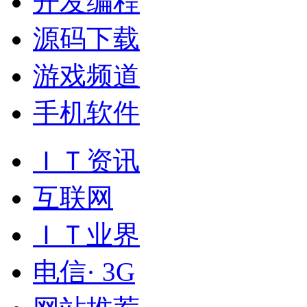
开发编程
源码下载
游戏频道
手机软件
ＩＴ资讯
互联网
ＩＴ业界
电信· 3G