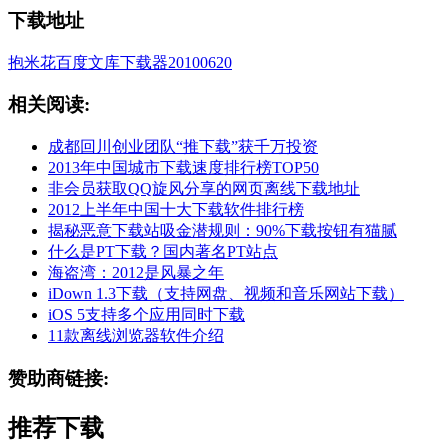
下载地址
抱米花百度文库下载器20100620
相关阅读:
成都回川创业团队“推下载”获千万投资
2013年中国城市下载速度排行榜TOP50
非会员获取QQ旋风分享的网页离线下载地址
2012上半年中国十大下载软件排行榜
揭秘恶意下载站吸金潜规则：90%下载按钮有猫腻
什么是PT下载？国内著名PT站点
海盗湾：2012是风暴之年
iDown 1.3下载（支持网盘、视频和音乐网站下载）
iOS 5支持多个应用同时下载
11款离线浏览器软件介绍
赞助商链接:
推荐下载