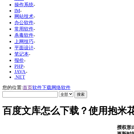
操作系统
-
IM
-
网站技术
-
办公软件
-
常用软件
-
杀毒软件
-
上网技巧
-
平面设计
-
笔记本
-
报价
-
PHP
-
JAVA
-
.NET
您的位置:
首页
软件下载
网络软件
百度文库怎么下载？使用抱米
授权形
更新时