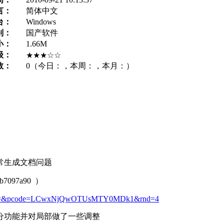
言：
简体中文
台：
Windows
别：
国产软件
小：
1.66M
级：
★★★☆☆
数：
0
（今日：
，本周：
，本月：
）
正常生成文档问题
7097a90 ）
5MDc=&pcode=LCwxNjQwOTUsMTY0MDk1&rnd=4
分功能并对局部做了一些调整