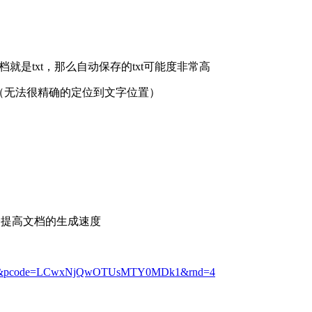
就是txt，那么自动保存的txt可能度非常高
面（无法很精确的定位到文字位置）
样会提高文档的生成速度
Mzc=&pcode=LCwxNjQwOTUsMTY0MDk1&rnd=4