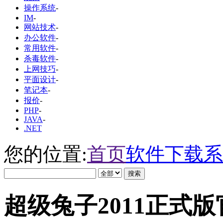
操作系统
-
IM
-
网站技术
-
办公软件
-
常用软件
-
杀毒软件
-
上网技巧
-
平面设计
-
笔记本
-
报价
-
PHP
-
JAVA
-
.NET
您的位置:
首页
软件下载
系
超级兔子2011正式