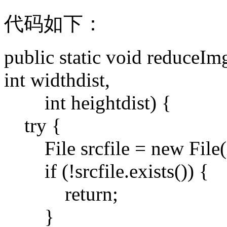
代码如下：
public static void reduceIm
int widthdist,
int heightdist) {
try {
File srcfile = new File
if (!srcfile.exists()) {
return;
}