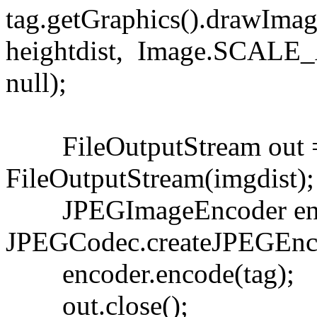
tag.getGraphics().drawImag
heightdist, Image.SCAL
null);
FileOutputStream out 
FileOutputStream(imgdist)
JPEGImageEncoder enc
JPEGCodec.createJPEGEnc
encoder.encode(tag);
out.close();