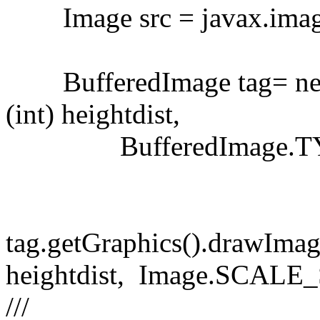
Image src = javax.imagei
BufferedImage tag= new B
(int) heightdist,
BufferedImage.TY
tag.getGraphics().drawImag
heightdist, Image.SCALE
///