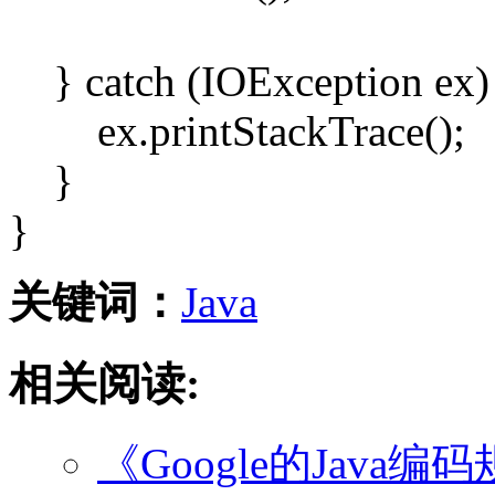
} catch (IOException ex
ex.printStackTrace();
}
}
关键词：
Java
相关阅读:
《Google的Java编码规范》