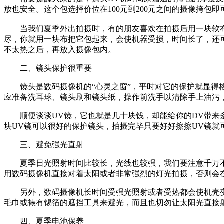
放也安全。这个包选择价位在100元到200元之间的摄像挎包即
当我们夏季外出拍摄时，有的朋友喜欢在拍摄后用一块软布
尽，你就用一块布把它包起来，会使机器受损，时间长了，还
不太热之后，再放入摄像包内。
二、镜头保护很重要
镜头是数码摄像机的“心灵之窗”，平时对它的保护就显得格
应准备洗耳球、镜头刷和镜头纸，操作前洗手以清除手上油污
顺便谈谈UV镜，它也就是几十块钱，却能给你的DV带来多
块UV镜可以很好的保护镜头，拍摄完毕只要好好擦擦UV镜就
三、避免强光直射
夏季日光照射时间比较长，光线也较强，我们要注意千万不要
用数码摄像机直接对着太阳或者非常强烈的灯光拍摄，否则会
另外，数码摄像机长时间受强光照射或者受热都会使机壳变
毛巾或裱有锡箔的遮挡工具来避光，而且也切勿让太阳光直接
四、夏季电池保养