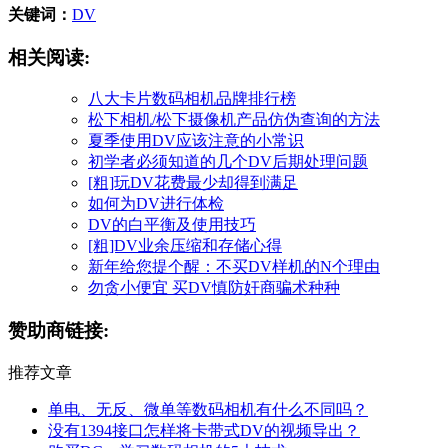
关键词：
DV
相关阅读:
八大卡片数码相机品牌排行榜
松下相机/松下摄像机产品仿伪查询的方法
夏季使用DV应该注意的小常识
初学者必须知道的几个DV后期处理问题
[粗]玩DV花费最少却得到满足
如何为DV进行体检
DV的白平衡及使用技巧
[粗]DV业余压缩和存储心得
新年给您提个醒：不买DV样机的N个理由
勿贪小便宜 买DV慎防奸商骗术种种
赞助商链接:
推荐文章
单电、无反、微单等数码相机有什么不同吗？
没有1394接口怎样将卡带式DV的视频导出？