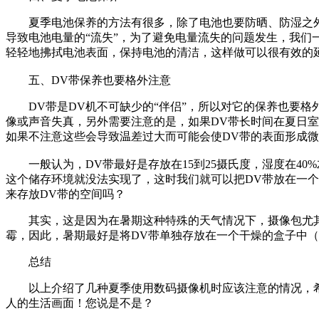
夏季电池保养的方法有很多，除了电池也要防晒、防湿之外
导致电池电量的“流失”，为了避免电量流失的问题发生，我
轻轻地拂拭电池表面，保持电池的清洁，这样做可以很有效的
五、DV带保养也要格外注意
DV带是DV机不可缺少的“伴侣”，所以对它的保养也要格
像或声音失真，另外需要注意的是，如果DV带长时间在夏日
如果不注意这些会导致温差过大而可能会使DV带的表面形成微
一般认为，DV带最好是存放在15到25摄氏度，湿度在40
这个储存环境就没法实现了，这时我们就可以把DV带放在一
来存放DV带的空间吗？
其实，这是因为在暑期这种特殊的天气情况下，摄像包尤其
霉，因此，暑期最好是将DV带单独存放在一个干燥的盒子中
总结
以上介绍了几种夏季使用数码摄像机时应该注意的情况，希望
人的生活画面！您说是不是？