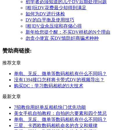
初学者必须知道的几个DV后期处理问题
[粗]玩DV花费最少却得到满足
如何为DV进行体检
DV的白平衡及使用技巧
[粗]DV业余压缩和存储心得
新年给您提个醒：不买DV样机的N个理由
勿贪小便宜 买DV慎防奸商骗术种种
赞助商链接:
推荐文章
单电、无反、微单等数码相机有什么不同吗？
没有1394接口怎样将卡带式DV的视频导出？
购买DC：学习数码相机的5大技术
最新文章
7招教你用好单反相机快门优先功能
美女手机自拍教程：自拍的六要素和四个禁忌
单电、无反、微单等数码相机有什么不同吗？
三星、卡西欧数码相机命名的含义和规律