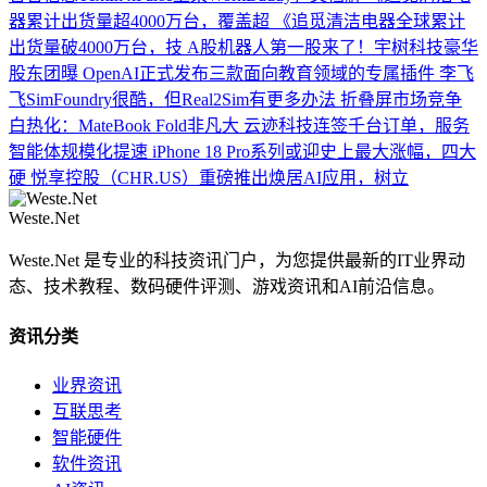
器累计出货量超4000万台，覆盖超
《追觅清洁电器全球累计
出货量破4000万台，技
A股机器人第一股来了！宇树科技豪华
股东团曝
OpenAI正式发布三款面向教育领域的专属插件
李飞
飞SimFoundry很酷，但Real2Sim有更多办法
折叠屏市场竞争
白热化：MateBook Fold非凡大
云迹科技连签千台订单，服务
智能体规模化提速
iPhone 18 Pro系列或迎史上最大涨幅，四大
硬
悦享控股（CHR.US）重磅推出焕居AI应用，树立
Weste.Net
Weste.Net 是专业的科技资讯门户，为您提供最新的IT业界动
态、技术教程、数码硬件评测、游戏资讯和AI前沿信息。
资讯分类
业界资讯
互联思考
智能硬件
软件资讯