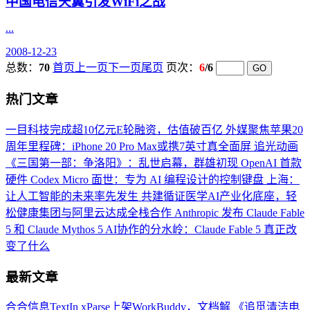
中国电信天翼引发WiFi之战
...
2008-12-23
总数：
70
首页
上一页
下一页
尾页
页次：
6
/6
热门文章
一目科技完成超10亿元E轮融资，估值破百亿
外媒聚焦苹果20
周年里程碑：iPhone 20 Pro Max或携7英寸真全面屏
追光动画
《三国第一部：争洛阳》：乱世启幕，群雄初现
OpenAI 首款
硬件 Codex Micro 面世：专为 AI 编程设计的控制键盘
上海：
让人工智能的未来率先发生
共建循证医学AI产业化底座，轻
松健康集团与阿里云达成全栈合作
Anthropic 发布 Claude Fable
5 和 Claude Mythos 5
AI协作的分水岭：Claude Fable 5 真正改
变了什么
最新文章
合合信息TextIn xParse上架WorkBuddy，文档解
《追觅清洁电