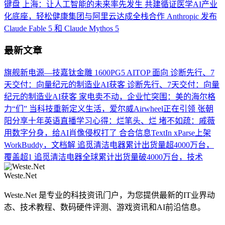
键盘
上海：让人工智能的未来率先发生
共建循证医学AI产业
化底座，轻松健康集团与阿里云达成全栈合作
Anthropic 发布
Claude Fable 5 和 Claude Mythos 5
最新文章
旗舰新电源—技嘉钛金雕 1600PG5 AITOP 面向
诊断先行、7
天交付：向量纪元的制造业AI获客
诊断先行、7天交付：向量
纪元的制造业AI获客
家电卖不动，企业忙突围：美的海尔格
力“们”
当科技重新定义生活，爱尔威Airwheel正在引领
张朝
阳分享十年英语直播学习心得：烂笔头、烂
堵不如疏：戚薇
用数字分身，给AI肖像侵权打了
合合信息TextIn xParse上架
WorkBuddy，文档解
追觅清洁电器累计出货量超4000万台，
覆盖超1
追觅清洁电器全球累计出货量破4000万台，技术
Weste.Net
Weste.Net 是专业的科技资讯门户，为您提供最新的IT业界动
态、技术教程、数码硬件评测、游戏资讯和AI前沿信息。