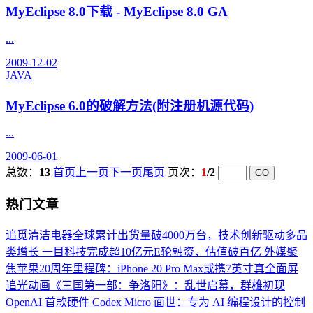
MyEclipse 8.0下载 - MyEclipse 8.0 GA
...
2009-12-02
JAVA
MyEclipse 6.0的破解方法(附注册机源代码)
...
2009-06-01
总数：
13
首页
上一页
下一页
尾页
页次：
1
/2
热门文章
追觅清洁电器全球累计出货量破4000万台，技术创新驱动多品
类增长
一目科技完成超10亿元E轮融资，估值破百亿
外媒聚
焦苹果20周年里程碑：iPhone 20 Pro Max或携7英寸真全面屏
追光动画《三国第一部：争洛阳》：乱世启幕，群雄初现
OpenAI 首款硬件 Codex Micro 面世：专为 AI 编程设计的控制