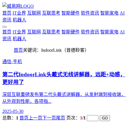
首页
IT业界
互联网
互联思考
智能硬件
软件资讯
智能家电
AI
资讯
机器人
首页
IT业界
互联网
互联思考
智能硬件
软件资讯
智能家电
AI
资讯
机器人
首页
关键词：IndoorLink（音德聆客）
通信·手机
第二代IndoorLink头戴式无线讲解器，远距+动感，
更好用了
深层互联重磅发布第二代头戴式讲解器，从发射端到接收端，
从外观到性能，各项指...
2025-05-30
总数：
1
首页
上一页
下一页
尾页
页次：
1
/1