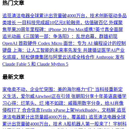
热门文章
追觅清洁电器全球累计出货量破4000万台，技术创新驱动多品
类增长
一目科技完成超10亿元E轮融资，估值破百亿
外媒聚
焦苹果20周年里程碑：iPhone 20 Pro Max或携7英寸真全面屏
追光动画《三国第一部：争洛阳》：乱世启幕，群雄初现
OpenAI 首款硬件 Codex Micro 面世：专为 AI 编程设计的控制
键盘
上海：让人工智能的未来率先发生
共建循证医学AI产业
化底座，轻松健康集团与阿里云达成全栈合作
Anthropic 发布
Claude Fable 5 和 Claude Mythos 5
最新文章
家电卖不动，企业忙突围：美的海尔格力“们”
当科技重新定
义生活，爱尔威Airwheel正在引领
张朝阳分享十年英语直播学
习心得：烂笔头、烂
堵不如疏：戚薇用数字分身，给AI肖像
侵权打了
合合信息TextIn xParse上架WorkBuddy，文档解
追觅
清洁电器累计出货量超4000万台，覆盖超1
追觅清洁电器全球
累计出货量破4000万台，技术
A股机器人第一股来了！宇树科