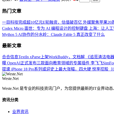
热门文章
一目科技完成超10亿元E轮融资，估值破百亿
外媒聚焦苹果20周年
Codex Micro 面世：专为 AI 编程设计的控制键盘
上海：让人工
Mythos 5
AI协作的分水岭：Claude Fable 5 真正改变了什么
最新文章
合合信息TextIn xParse上架WorkBuddy，文档解
《追觅清洁电器
曝
OpenAI正式发布三款面向教育领域的专属插件
李飞飞SimFo
提速
iPhone 18 Pro系列或迎史上最大涨幅，四大硬
悦享控股（C
Weste.Net
Weste.Net 是专业的科技资讯门户，为您提供最新的IT业
资讯分类
业界资讯