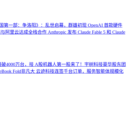
国第一部：争洛阳》：乱世启幕，群雄初现
OpenAI 首款硬件
团与阿里云达成全栈合作
Anthropic 发布 Claude Fable 5 和 Claude
破4000万台，技
A股机器人第一股来了！宇树科技豪华股东团
ook Fold非凡大
云迹科技连签千台订单，服务智能体规模化