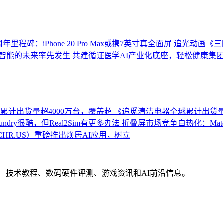
里程碑：iPhone 20 Pro Max或携7英寸真全面屏
追光动画《三
智能的未来率先发生
共建循证医学AI产业化底座，轻松健康集
累计出货量超4000万台，覆盖超
《追觅清洁电器全球累计出货量
undry很酷，但Real2Sim有更多办法
折叠屏市场竞争白热化：MateB
HR.US）重磅推出焕居AI应用，树立
界动态、技术教程、数码硬件评测、游戏资讯和AI前沿信息。