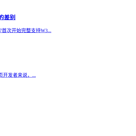
本的差别
首次开始完整支持W3...
对于网页开发者来说，...