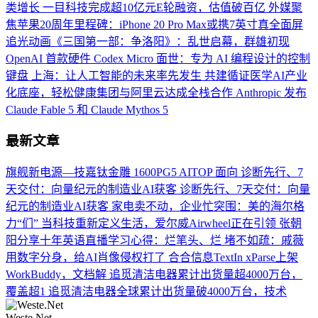
类增长
一目科技完成超10亿元E轮融资，估值破百亿
外媒聚
焦苹果20周年里程碑：iPhone 20 Pro Max或携7英寸真全面屏
追光动画《三国第一部：争洛阳》：乱世启幕，群雄初现
OpenAI 首款硬件 Codex Micro 面世：专为 AI 编程设计的控制
键盘
上海：让人工智能的未来率先发生
共建循证医学AI产业
化底座，轻松健康集团与阿里云达成全栈合作
Anthropic 发布
Claude Fable 5 和 Claude Mythos 5
最新文章
旗舰新电源—技嘉钛金雕 1600PG5 AITOP 面向
诊断先行、7
天交付：向量纪元的制造业AI获客
诊断先行、7天交付：向量
纪元的制造业AI获客
家电卖不动，企业忙突围：美的海尔格
力“们”
当科技重新定义生活，爱尔威Airwheel正在引领
张朝
阳分享十年英语直播学习心得：烂笔头、烂
堵不如疏：戚薇
用数字分身，给AI肖像侵权打了
合合信息TextIn xParse上架
WorkBuddy，文档解
追觅清洁电器累计出货量超4000万台，
覆盖超1
追觅清洁电器全球累计出货量破4000万台，技术
Weste.Net