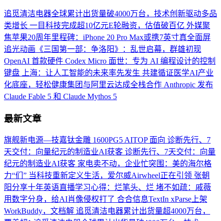
追觅清洁电器全球累计出货量破4000万台，技术创新驱动多品
类增长
一目科技完成超10亿元E轮融资，估值破百亿
外媒聚
焦苹果20周年里程碑：iPhone 20 Pro Max或携7英寸真全面屏
追光动画《三国第一部：争洛阳》：乱世启幕，群雄初现
OpenAI 首款硬件 Codex Micro 面世：专为 AI 编程设计的控制
键盘
上海：让人工智能的未来率先发生
共建循证医学AI产业
化底座，轻松健康集团与阿里云达成全栈合作
Anthropic 发布
Claude Fable 5 和 Claude Mythos 5
最新文章
旗舰新电源—技嘉钛金雕 1600PG5 AITOP 面向
诊断先行、7
天交付：向量纪元的制造业AI获客
诊断先行、7天交付：向量
纪元的制造业AI获客
家电卖不动，企业忙突围：美的海尔格
力“们”
当科技重新定义生活，爱尔威Airwheel正在引领
张朝
阳分享十年英语直播学习心得：烂笔头、烂
堵不如疏：戚薇
用数字分身，给AI肖像侵权打了
合合信息TextIn xParse上架
WorkBuddy，文档解
追觅清洁电器累计出货量超4000万台，