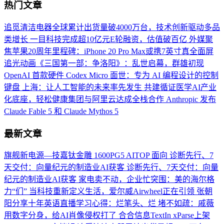
热门文章
追觅清洁电器全球累计出货量破4000万台，技术创新驱动多品
类增长
一目科技完成超10亿元E轮融资，估值破百亿
外媒聚
焦苹果20周年里程碑：iPhone 20 Pro Max或携7英寸真全面屏
追光动画《三国第一部：争洛阳》：乱世启幕，群雄初现
OpenAI 首款硬件 Codex Micro 面世：专为 AI 编程设计的控制
键盘
上海：让人工智能的未来率先发生
共建循证医学AI产业
化底座，轻松健康集团与阿里云达成全栈合作
Anthropic 发布
Claude Fable 5 和 Claude Mythos 5
最新文章
旗舰新电源—技嘉钛金雕 1600PG5 AITOP 面向
诊断先行、7
天交付：向量纪元的制造业AI获客
诊断先行、7天交付：向量
纪元的制造业AI获客
家电卖不动，企业忙突围：美的海尔格
力“们”
当科技重新定义生活，爱尔威Airwheel正在引领
张朝
阳分享十年英语直播学习心得：烂笔头、烂
堵不如疏：戚薇
用数字分身，给AI肖像侵权打了
合合信息TextIn xParse上架