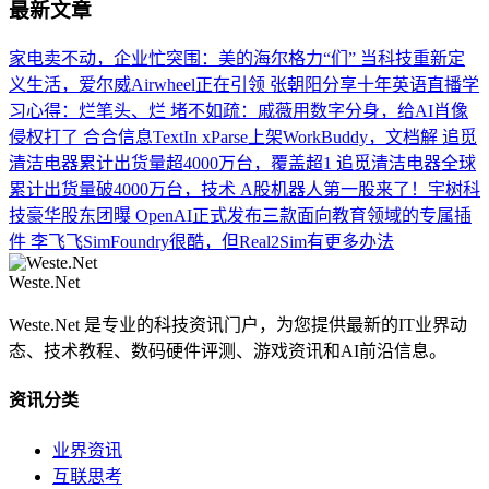
最新文章
家电卖不动，企业忙突围：美的海尔格力“们”
当科技重新定
义生活，爱尔威Airwheel正在引领
张朝阳分享十年英语直播学
习心得：烂笔头、烂
堵不如疏：戚薇用数字分身，给AI肖像
侵权打了
合合信息TextIn xParse上架WorkBuddy，文档解
追觅
清洁电器累计出货量超4000万台，覆盖超1
追觅清洁电器全球
累计出货量破4000万台，技术
A股机器人第一股来了！宇树科
技豪华股东团曝
OpenAI正式发布三款面向教育领域的专属插
件
李飞飞SimFoundry很酷，但Real2Sim有更多办法
Weste.Net
Weste.Net 是专业的科技资讯门户，为您提供最新的IT业界动
态、技术教程、数码硬件评测、游戏资讯和AI前沿信息。
资讯分类
业界资讯
互联思考