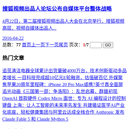
搜狐视频出品人论坛公布自媒体平台整体战略
4月22日，第二届搜狐视频出品人大会在北京举行，搜狐视频
高层、视频自媒体出品人...
2016-04-22
总数：
77
首页
上一页
下一页
尾页
页次：
1
/7
热门文章
追觅清洁电器全球累计出货量破4000万台，技术创新驱动多品
类增长
一目科技完成超10亿元E轮融资，估值破百亿
外媒聚
焦苹果20周年里程碑：iPhone 20 Pro Max或携7英寸真全面屏
追光动画《三国第一部：争洛阳》：乱世启幕，群雄初现
OpenAI 首款硬件 Codex Micro 面世：专为 AI 编程设计的控制
键盘
上海：让人工智能的未来率先发生
共建循证医学AI产业
化底座，轻松健康集团与阿里云达成全栈合作
Anthropic 发布
Claude Fable 5 和 Claude Mythos 5