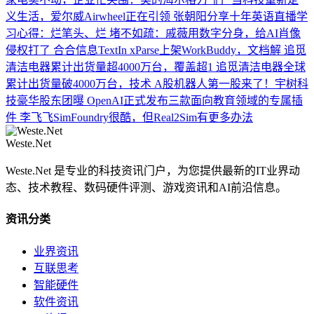
义生活，爱尔威Airwheel正在引领
张朝阳分享十年英语直播学
习心得：烂笔头、烂
堵不如疏：戚薇用数字分身，给AI肖像
侵权打了
合合信息TextIn xParse上架WorkBuddy，文档解
追觅
清洁电器累计出货量超4000万台，覆盖超1
追觅清洁电器全球
累计出货量破4000万台，技术
A股机器人第一股来了！宇树科
技豪华股东团曝
OpenAI正式发布三款面向教育领域的专属插
件
李飞飞SimFoundry很酷，但Real2Sim有更多办法
Weste.Net
Weste.Net 是专业的科技资讯门户，为您提供最新的IT业界动
态、技术教程、数码硬件评测、游戏资讯和AI前沿信息。
资讯分类
业界资讯
互联思考
智能硬件
软件资讯