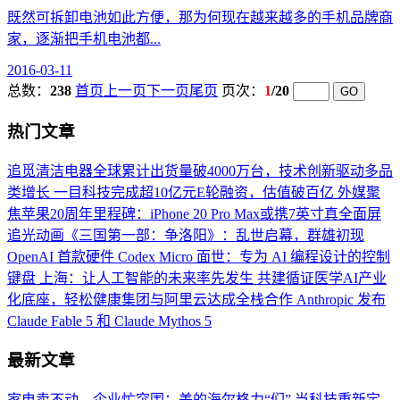
既然可拆卸电池如此方便，那为何现在越来越多的手机品牌商
家，逐渐把手机电池都...
2016-03-11
总数：
238
首页
上一页
下一页
尾页
页次：
1
/20
热门文章
追觅清洁电器全球累计出货量破4000万台，技术创新驱动多品
类增长
一目科技完成超10亿元E轮融资，估值破百亿
外媒聚
焦苹果20周年里程碑：iPhone 20 Pro Max或携7英寸真全面屏
追光动画《三国第一部：争洛阳》：乱世启幕，群雄初现
OpenAI 首款硬件 Codex Micro 面世：专为 AI 编程设计的控制
键盘
上海：让人工智能的未来率先发生
共建循证医学AI产业
化底座，轻松健康集团与阿里云达成全栈合作
Anthropic 发布
Claude Fable 5 和 Claude Mythos 5
最新文章
家电卖不动，企业忙突围：美的海尔格力“们”
当科技重新定