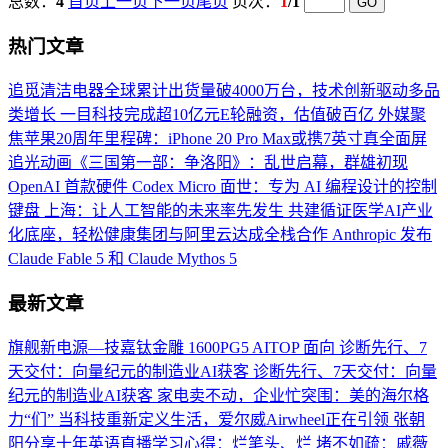
总数：
4
首页
上一页
下一页
尾页
页次：
1
/1
热门文章
追觅清洁电器全球累计出货量破4000万台，技术创新驱动多品
类增长
一目科技完成超10亿元E轮融资，估值破百亿
外媒聚
焦苹果20周年里程碑：iPhone 20 Pro Max或携7英寸真全面屏
追光动画《三国第一部：争洛阳》：乱世启幕，群雄初现
OpenAI 首款硬件 Codex Micro 面世：专为 AI 编程设计的控制
键盘
上海：让人工智能的未来率先发生
共建循证医学AI产业
化底座，轻松健康集团与阿里云达成全栈合作
Anthropic 发布
Claude Fable 5 和 Claude Mythos 5
最新文章
旗舰新电源—技嘉钛金雕 1600PG5 AITOP 面向
诊断先行、7
天交付：向量纪元的制造业AI获客
诊断先行、7天交付：向量
纪元的制造业AI获客
家电卖不动，企业忙突围：美的海尔格
力“们”
当科技重新定义生活，爱尔威Airwheel正在引领
张朝
阳分享十年英语直播学习心得：烂笔头、烂
堵不如疏：戚薇