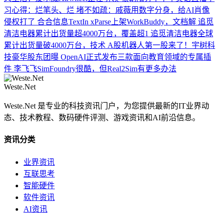
习心得：烂笔头、烂
堵不如疏：戚薇用数字分身，给AI肖像
侵权打了
合合信息TextIn xParse上架WorkBuddy，文档解
追觅
清洁电器累计出货量超4000万台，覆盖超1
追觅清洁电器全球
累计出货量破4000万台，技术
A股机器人第一股来了！宇树科
技豪华股东团曝
OpenAI正式发布三款面向教育领域的专属插
件
李飞飞SimFoundry很酷，但Real2Sim有更多办法
Weste.Net
Weste.Net 是专业的科技资讯门户，为您提供最新的IT业界动
态、技术教程、数码硬件评测、游戏资讯和AI前沿信息。
资讯分类
业界资讯
互联思考
智能硬件
软件资讯
AI资讯