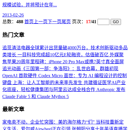
规模试验，并将预计在年...
2013-02-26
总数：
488
首页
上一页
下一页
尾页
页次：
17
/41
热门文章
追觅清洁电器全球累计出货量破4000万台，技术创新驱动多品
类增长
一目科技完成超10亿元E轮融资，估值破百亿
外媒聚
焦苹果20周年里程碑：iPhone 20 Pro Max或携7英寸真全面屏
追光动画《三国第一部：争洛阳》：乱世启幕，群雄初现
OpenAI 首款硬件 Codex Micro 面世：专为 AI 编程设计的控制
键盘
上海：让人工智能的未来率先发生
共建循证医学AI产业
化底座，轻松健康集团与阿里云达成全栈合作
Anthropic 发布
Claude Fable 5 和 Claude Mythos 5
最新文章
家电卖不动，企业忙突围：美的海尔格力“们”
当科技重新定
义生活，爱尔威Airwheel正在引领
张朝阳分享十年英语直播学