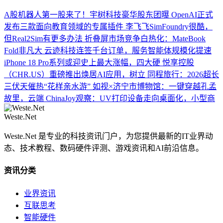
A股机器人第一股来了！宇树科技豪华股东团曝
OpenAI正式
发布三款面向教育领域的专属插件
李飞飞SimFoundry很酷，
但Real2Sim有更多办法
折叠屏市场竞争白热化：MateBook
Fold非凡大
云迹科技连签千台订单，服务智能体规模化提速
iPhone 18 Pro系列或迎史上最大涨幅，四大硬
悦享控股
（CHR.US）重磅推出焕居AI应用，树立
同程旅行：2026超长
三伏天催热“花样亲水游”
如视×济宁市博物馆：一键穿越孔孟
故里，云端
ChinaJoy观察：UV打印设备走向桌面化，小型商
Weste.Net
Weste.Net 是专业的科技资讯门户，为您提供最新的IT业界动
态、技术教程、数码硬件评测、游戏资讯和AI前沿信息。
资讯分类
业界资讯
互联思考
智能硬件