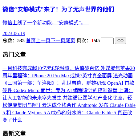
微信“安静模式”来了！为了无声世界的他们
微信上线了一个新功能，“安静模式”。...
2023-06-19
总数：
535
首页
上一页
下一页
尾页
页次：
1
/45
热门文章
一目科技完成超10亿元E轮融资，估值破百亿
外媒聚焦苹果20
周年里程碑：iPhone 20 Pro Max或携7英寸真全面屏
追光动画
《三国第一部：争洛阳》：乱世启幕，群雄初现
OpenAI 首款
硬件 Codex Micro 面世：专为 AI 编程设计的控制键盘
上海：
让人工智能的未来率先发生
共建循证医学AI产业化底座，轻
松健康集团与阿里云达成全栈合作
Anthropic 发布 Claude Fable
5 和 Claude Mythos 5
AI协作的分水岭：Claude Fable 5 真正改
变了什么
最新文章