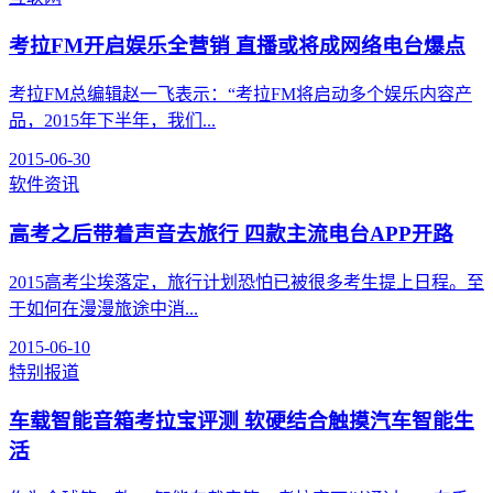
考拉FM开启娱乐全营销 直播或将成网络电台爆点
考拉FM总编辑赵一飞表示：“考拉FM将启动多个娱乐内容产
品，2015年下半年，我们...
2015-06-30
软件资讯
高考之后带着声音去旅行 四款主流电台APP开路
2015高考尘埃落定，旅行计划恐怕已被很多考生提上日程。至
于如何在漫漫旅途中消...
2015-06-10
特别报道
车载智能音箱考拉宝评测 软硬结合触摸汽车智能生
活