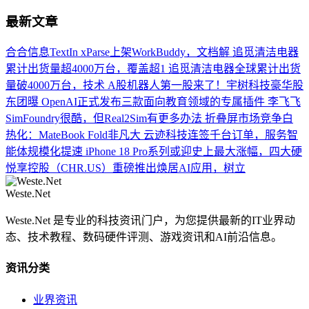
最新文章
合合信息TextIn xParse上架WorkBuddy，文档解
追觅清洁电器
累计出货量超4000万台，覆盖超1
追觅清洁电器全球累计出货
量破4000万台，技术
A股机器人第一股来了！宇树科技豪华股
东团曝
OpenAI正式发布三款面向教育领域的专属插件
李飞飞
SimFoundry很酷，但Real2Sim有更多办法
折叠屏市场竞争白
热化：MateBook Fold非凡大
云迹科技连签千台订单，服务智
能体规模化提速
iPhone 18 Pro系列或迎史上最大涨幅，四大硬
悦享控股（CHR.US）重磅推出焕居AI应用，树立
Weste.Net
Weste.Net 是专业的科技资讯门户，为您提供最新的IT业界动
态、技术教程、数码硬件评测、游戏资讯和AI前沿信息。
资讯分类
业界资讯