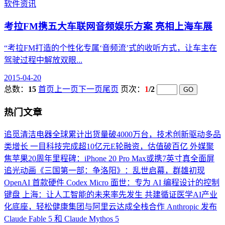
软件资讯
考拉FM携五大车联网音频娱乐方案 亮相上海车展
“考拉FM打造的个性化专属‘音频流’式的收听方式，让车主在
驾驶过程中解放双眼...
2015-04-20
总数：
15
首页
上一页
下一页
尾页
页次：
1
/2
热门文章
追觅清洁电器全球累计出货量破4000万台，技术创新驱动多品
类增长
一目科技完成超10亿元E轮融资，估值破百亿
外媒聚
焦苹果20周年里程碑：iPhone 20 Pro Max或携7英寸真全面屏
追光动画《三国第一部：争洛阳》：乱世启幕，群雄初现
OpenAI 首款硬件 Codex Micro 面世：专为 AI 编程设计的控制
键盘
上海：让人工智能的未来率先发生
共建循证医学AI产业
化底座，轻松健康集团与阿里云达成全栈合作
Anthropic 发布
Claude Fable 5 和 Claude Mythos 5