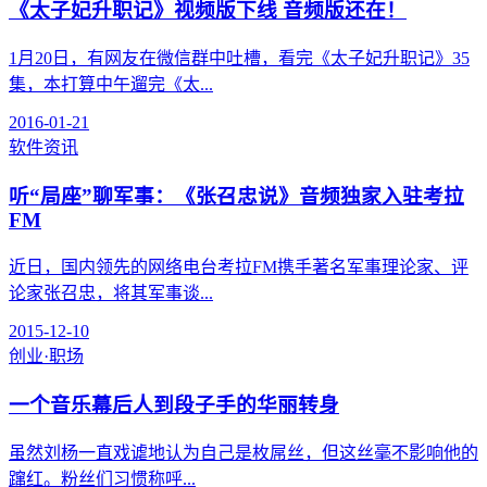
《太子妃升职记》视频版下线 音频版还在！
1月20日，有网友在微信群中吐槽，看完《太子妃升职记》35
集，本打算中午遛完《太...
2016-01-21
软件资讯
听“局座”聊军事：《张召忠说》音频独家入驻考拉
FM
近日，国内领先的网络电台考拉FM携手著名军事理论家、评
论家张召忠，将其军事谈...
2015-12-10
创业·职场
一个音乐幕后人到段子手的华丽转身
虽然刘杨一直戏谑地认为自己是枚屌丝，但这丝毫不影响他的
蹿红。粉丝们习惯称呼...