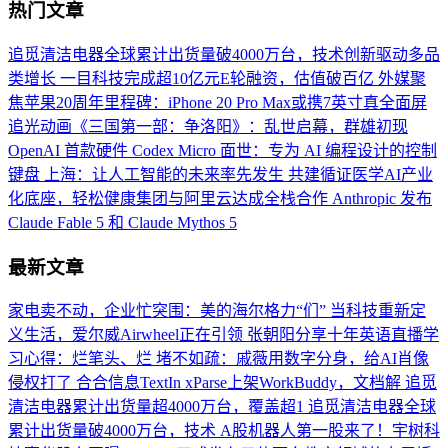
热门文章
追觅清洁电器全球累计出货量破4000万台，技术创新驱动多品
类增长
一目科技完成超10亿元E轮融资，估值破百亿
外媒聚
焦苹果20周年里程碑：iPhone 20 Pro Max或携7英寸真全面屏
追光动画《三国第一部：争洛阳》：乱世启幕，群雄初现
OpenAI 首款硬件 Codex Micro 面世：专为 AI 编程设计的控制
键盘
上海：让人工智能的未来率先发生
共建循证医学AI产业
化底座，轻松健康集团与阿里云达成全栈合作
Anthropic 发布
Claude Fable 5 和 Claude Mythos 5
最新文章
家电卖不动，企业忙突围：美的海尔格力“们”
当科技重新定
义生活，爱尔威Airwheel正在引领
张朝阳分享十年英语直播学
习心得：烂笔头、烂
堵不如疏：戚薇用数字分身，给AI肖像
侵权打了
合合信息TextIn xParse上架WorkBuddy，文档解
追觅
清洁电器累计出货量超4000万台，覆盖超1
追觅清洁电器全球
累计出货量破4000万台，技术
A股机器人第一股来了！宇树科