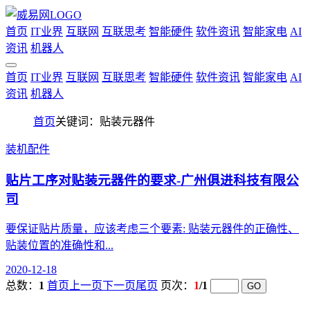
首页
IT业界
互联网
互联思考
智能硬件
软件资讯
智能家电
AI
资讯
机器人
首页
IT业界
互联网
互联思考
智能硬件
软件资讯
智能家电
AI
资讯
机器人
首页
关键词：贴装元器件
装机配件
贴片工序对贴装元器件的要求-广州俱进科技有限公
司
要保证贴片质量，应该考虑三个要素: 贴装元器件的正确性、
贴装位置的准确性和...
2020-12-18
总数：
1
首页
上一页
下一页
尾页
页次：
1
/1