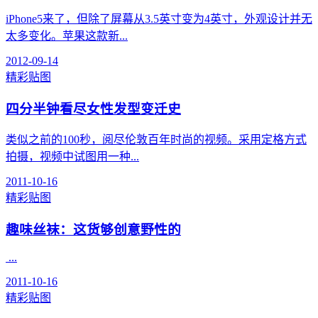
iPhone5来了，但除了屏幕从3.5英寸变为4英寸，外观设计并无
太多变化。苹果这款新...
2012-09-14
精彩贴图
四分半钟看尽女性发型变迁史
类似之前的100秒，阅尽伦敦百年时尚的视频。采用定格方式
拍摄，视频中试图用一种...
2011-10-16
精彩贴图
趣味丝袜：这货够创意野性的
...
2011-10-16
精彩贴图