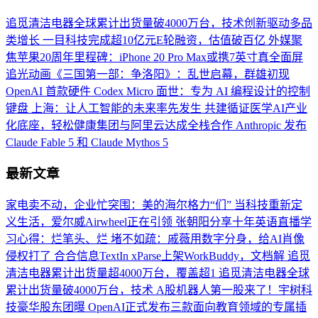
追觅清洁电器全球累计出货量破4000万台，技术创新驱动多品
类增长
一目科技完成超10亿元E轮融资，估值破百亿
外媒聚
焦苹果20周年里程碑：iPhone 20 Pro Max或携7英寸真全面屏
追光动画《三国第一部：争洛阳》：乱世启幕，群雄初现
OpenAI 首款硬件 Codex Micro 面世：专为 AI 编程设计的控制
键盘
上海：让人工智能的未来率先发生
共建循证医学AI产业
化底座，轻松健康集团与阿里云达成全栈合作
Anthropic 发布
Claude Fable 5 和 Claude Mythos 5
最新文章
家电卖不动，企业忙突围：美的海尔格力“们”
当科技重新定
义生活，爱尔威Airwheel正在引领
张朝阳分享十年英语直播学
习心得：烂笔头、烂
堵不如疏：戚薇用数字分身，给AI肖像
侵权打了
合合信息TextIn xParse上架WorkBuddy，文档解
追觅
清洁电器累计出货量超4000万台，覆盖超1
追觅清洁电器全球
累计出货量破4000万台，技术
A股机器人第一股来了！宇树科
技豪华股东团曝
OpenAI正式发布三款面向教育领域的专属插