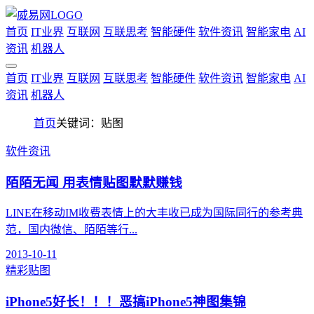
首页
IT业界
互联网
互联思考
智能硬件
软件资讯
智能家电
AI
资讯
机器人
首页
IT业界
互联网
互联思考
智能硬件
软件资讯
智能家电
AI
资讯
机器人
首页
关键词：贴图
软件资讯
陌陌无闻 用表情贴图默默赚钱
LINE在移动IM收费表情上的大丰收已成为国际同行的参考典
范，国内微信、陌陌等行...
2013-10-11
精彩贴图
iPhone5好长！！！恶搞iPhone5神图集锦