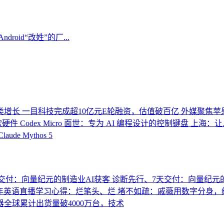
roid“改姓”的厂...
类增长
一目科技完成超10亿元E轮融资，估值破百亿
外媒聚焦苹果2
首款硬件 Codex Micro 面世：专为 AI 编程设计的控制键盘
上海：让
Claude Mythos 5
交付：向量纪元的制造业AI获客
诊断先行、7天交付：向量纪元
年英语直播学习心得：烂笔头、烂
堵不如疏：戚薇用数字分身，
全球累计出货量破4000万台，技术