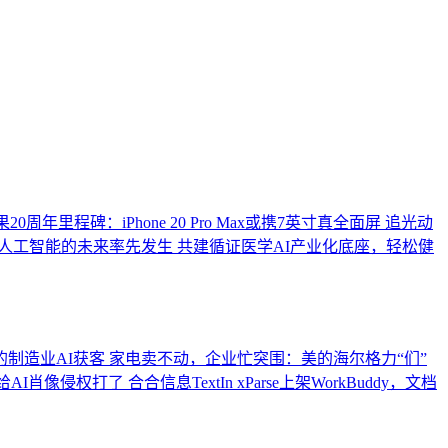
0周年里程碑：iPhone 20 Pro Max或携7英寸真全面屏
追光动
人工智能的未来率先发生
共建循证医学AI产业化底座，轻松健
的制造业AI获客
家电卖不动，企业忙突围：美的海尔格力“们”
给AI肖像侵权打了
合合信息TextIn xParse上架WorkBuddy，文档