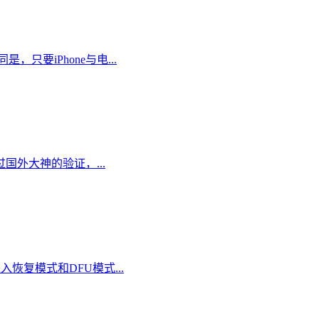
只要iPhone与电...
经过国外大神的验证，...
恢复模式和DFU模式...