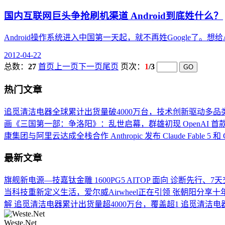
国内互联网巨头争抢刷机渠道 Android到底姓什么？
Android操作系统进入中国第一天起，就不再姓Google了。想给And
2012-04-22
总数：
27
首页
上一页
下一页
尾页
页次：
1
/3
热门文章
追觅清洁电器全球累计出货量破4000万台，技术创新驱动多品
画《三国第一部：争洛阳》：乱世启幕，群雄初现
OpenAI 
康集团与阿里云达成全栈合作
Anthropic 发布 Claude Fable 5 和 
最新文章
旗舰新电源—技嘉钛金雕 1600PG5 AITOP 面向
诊断先行、7天
当科技重新定义生活，爱尔威Airwheel正在引领
张朝阳分享十
解
追觅清洁电器累计出货量超4000万台，覆盖超1
追觅清洁电器
Weste.Net