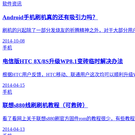
软件资讯
Android手机刷机真的还有吸引力吗？
刷机的兴起除了一部分发烧友的折腾精神之外，对于大部分用户而
2014-10-08
手机
电信版HTC 8X/8S升级WP8.1变砖临时解决办法
根据HTC用户反馈，HTC移动、联通用户这次均可以顺利升级WP
2014-04-15
手机
联想s880线刷刷机教程（可救砖）
看了看网上关于联想s880刷官方固件rom的教程很少，有些教程
2014-04-13