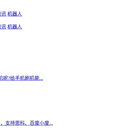
资讯
机器人
资讯
机器人
?给手机刷机能...
，支持思科、百度小度...