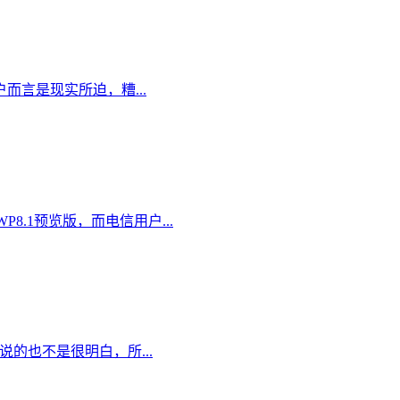
言是现实所迫，糟...
8.1预览版，而电信用户...
说的也不是很明白，所...