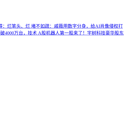
得：烂笔头、烂
堵不如疏：戚薇用数字分身，给AI肖像侵权打
4000万台，技术
A股机器人第一股来了！宇树科技豪华股东