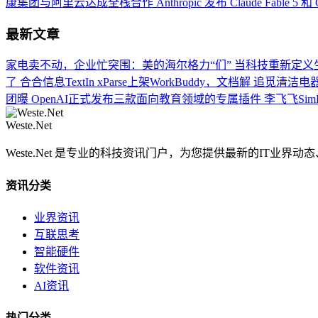
康集团与阿里云达成全栈合作
Anthropic 发布 Claude Fable 5 和 
最新文章
家电卖不动，企业忙突围：美的海尔格力“们”
当科技重新定义生
了
合合信息TextIn xParse上架WorkBuddy，文档解
追觅清洁电器
团曝
OpenAI正式发布三款面向教育领域的专属插件
李飞飞Sim
Weste.Net
Weste.Net 是专业的科技资讯门户，为您提供最新的IT业
资讯分类
业界资讯
互联思考
智能硬件
软件资讯
AI资讯
热门分类