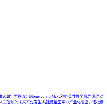
0周年里程碑：iPhone 20 Pro Max或携7英寸真全面屏
追光动
人工智能的未来率先发生
共建循证医学AI产业化底座，轻松健