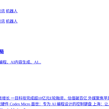
资讯
机器人
资讯
机器人
格局
程、AI内容生成、AI...
类增长
一目科技完成超10亿元E轮融资，估值破百亿
外媒聚焦苹果2
首款硬件 Codex Micro 面世：专为 AI 编程设计的控制键盘
上海：让