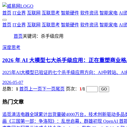
首页
IT业界
互联网
互联思考
智能硬件
软件资讯
智能家电
AI
首页
IT业界
互联网
互联思考
智能硬件
软件资讯
智能家电
AI
首页
关键词：杀手级应用
深度思考
2026 年 AI 大模型七大杀手级应用：正在重塑商业
2025年AI大模型已验证的七个杀手级应用方向：AI中转站、AI编
2026-05-07
总数：
1
首页
上一页
下一页
尾页
页次：
1
/1
热门文章
追觅清洁电器全球累计出货量破4000万台，技术创新驱动多品
画《三国第一部：争洛阳》：乱世启幕，群雄初现
OpenAI 