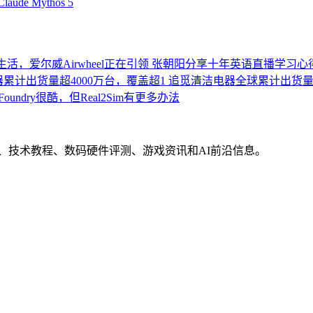
Claude Mythos 5
活，爱尔威Airwheel正在引领
张朝阳分享十年英语直播学习心
累计出货量超4000万台，覆盖超1
追觅清洁电器全球累计出货量破
Foundry很酷，但Real2Sim有更多办法
界动态、技术教程、数码硬件评测、游戏资讯和AI前沿信息。