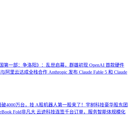
国第一部：争洛阳》：乱世启幕，群雄初现
OpenAI 首款硬件
团与阿里云达成全栈合作
Anthropic 发布 Claude Fable 5 和 Claude
破4000万台，技
A股机器人第一股来了！宇树科技豪华股东团
ook Fold非凡大
云迹科技连签千台订单，服务智能体规模化