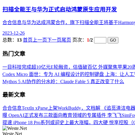
扫描全能王与华为正式启动鸿蒙原生应用开发
合合信息与华为达成鸿蒙合作，旗下扫描全能王将基于HarmonyOS
2023-12-26
总数：
13
首页
上一页
下一页
尾页
页次：
1
/2
热门文章
一目科技完成超10亿元E轮融资，估值破百亿
外媒聚焦苹果20周年
Codex Micro 面世：专为 AI 编程设计的控制键盘
上海：让人工
Mythos 5
AI协作的分水岭：Claude Fable 5 真正改变了什么
最新文章
合合信息TextIn xParse上架WorkBuddy，文档解
《追觅清洁电器
曝
OpenAI正式发布三款面向教育领域的专属插件
李飞飞SimFo
提速
iPhone 18 Pro系列或迎史上最大涨幅，四大硬
悦享控股（C
Weste.Net