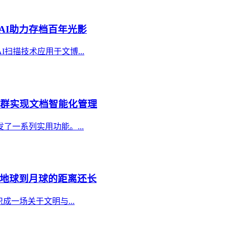
AI助力存档百年光影
扫描技术应用于文博...
人群实现文档智能化管理
一系列实用功能。...
比地球到月球的距离还长
一场关于文明与...