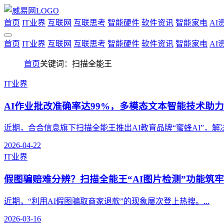
首页
IT业界
互联网
互联思考
智能硬件
软件资讯
智能家电
AI
首页
IT业界
互联网
互联思考
智能硬件
软件资讯
智能家电
AI
首页
关键词：扫描全能王
IT业界
AI作业批改准确率达99%，多模态文本智能技术助力
近期，合合信息旗下扫描全能王推出AI教育品牌“蜜蜂AI”，解决
2026-04-22
IT业界
假图骗赔难分辨？扫描全能王“AI图片检测”功能筑
近期，“利用AI假图骗取商家退款”的现象屡次登上热搜。...
2026-03-16