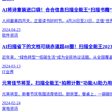
AI将诗意装进口袋！合合信息扫描全能王“扫描书籍
人间最美四月天，正是读书好时节。4月20日至23日，正值“世界
2024-04-23
软件资讯
AI扫描省下的文档可绕赤道超40圈！扫描全能王202
近年来，“绿色转型”“低碳生活”成为全民热议话题。从全国覆盖率
2024-03-13
IT业界
元宵佳节将至，扫描全能王“拍照计数”功能AI助力用
元宵将至，新春节庆氛围浓厚依旧。厨房里，餐桌上，一碗碗热气
2024-02-24
家电资讯