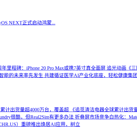
 NEXT正式启动鸿蒙...
里程碑：iPhone 20 Pro Max或携7英寸真全面屏
追光动画《三
智能的未来率先发生
共建循证医学AI产业化底座，轻松健康集
累计出货量超4000万台，覆盖超
《追觅清洁电器全球累计出货量
undry很酷，但Real2Sim有更多办法
折叠屏市场竞争白热化：MateB
HR.US）重磅推出焕居AI应用，树立