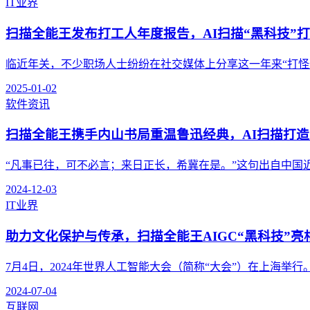
IT业界
扫描全能王发布打工人年度报告，AI扫描“黑科技”打
临近年关，不少职场人士纷纷在社交媒体上分享这一年来“打怪升级
2025-01-02
软件资讯
扫描全能王携手内山书局重温鲁迅经典，AI扫描打造
“凡事已往，可不必言；来日正长，希冀在是。”这句出自中国近代
2024-12-03
IT业界
助力文化保护与传承，扫描全能王AIGC“黑科技”亮相
7月4日，2024年世界人工智能大会（简称“大会”）在上海举行。
2024-07-04
互联网