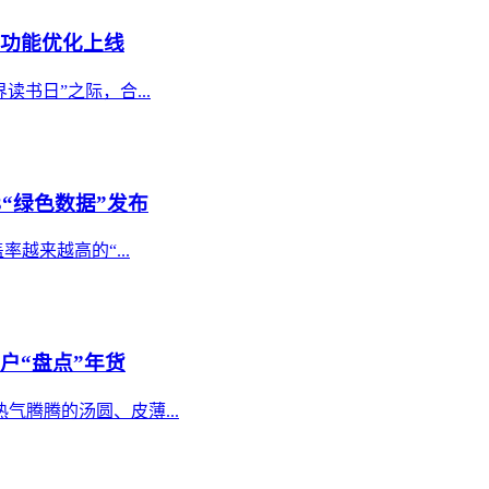
”功能优化上线
读书日”之际，合...
3“绿色数据”发布
越来越高的“...
户“盘点”年货
腾腾的汤圆、皮薄...