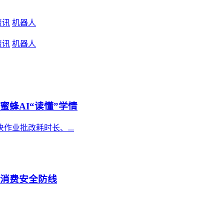
资讯
机器人
资讯
机器人
蜜蜂AI“读懂”学情
作业批改耗时长、...
牢消费安全防线